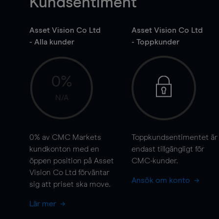
Kundsentiment
Asset Vision Co Ltd
Asset Vision Co Ltd
- Alla kunder
- Toppkunder
0%
N/A
0%
av CMC Markets
Toppkundsentimentet är
kundkonton med en
endast tillgängligt för
öppen position på Asset
CMC-kunder.
Vision Co Ltd förväntar
Ansök om konto
sig att priset ska
move
.
Lär mer