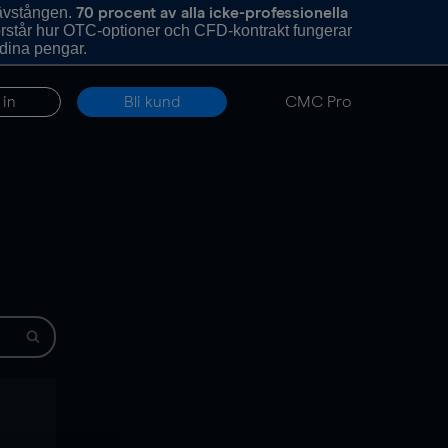
hävstången.
70 procent av alla icke-professionella
förstår hur OTC-optioner och CFD-kontrakt fungerar
 dina pengar.
 in
Bli kund
CMC Pro