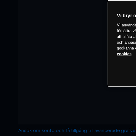
Vi bryr 
Vi använder
förbättra 
att tillåta
och anpassa
godkänna el
cookies
Ansök om konto och få tillgång till avancerade grafv