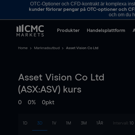
OTC-Optioner och CFD-kontrakt är komplexa instr
kunder förlorar pengar på OTC-optioner och CF
och om du ha
Produkter
Handelsplattform
Home
Marknadsutbud
Asset Vision Co Ltd
Asset Vision Co Ltd
(ASX:ASV) kurs
0
0%
0pkt
1D
3D
1V
1M
3M
1ÅR
Intervall:
10