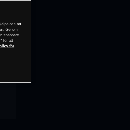
jälpa oss att
tsen. Genom
ion snabbare
" för att
olicy för