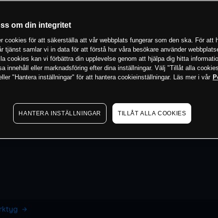
oss om din integritet
 cookies för att säkerställa att vår webbplats fungerar som den ska. För att h
vår tjänst samlar vi in data för att förstå hur våra besökare använder webbpla
 alla cookies kan vi förbättra din upplevelse genom att hjälpa dig hitta informat
 innehåll eller marknadsföring efter dina inställningar. Välj "Tillåt alla cookies
ler "Hantera inställningar" för att hantera cookieinställningar. Läs mer i vår
P
HANTERA INSTÄLLNINGAR
TILLÅT ALLA COOKIES
erktyg