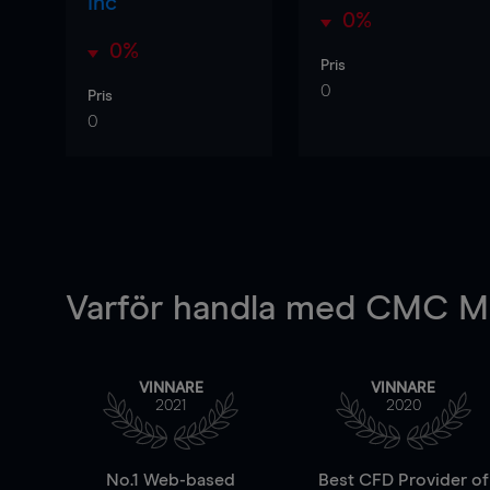
Inc
0%
0%
Pris
0
Pris
0
Varför handla
med CMC Ma
VINNARE
VINNARE
2021
2020
No.1 Web-based
Best CFD Provider of