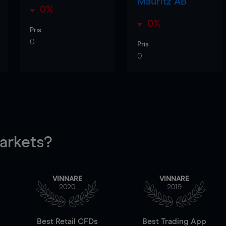
Mauritz AB
0%
0%
Pris
0
Pris
0
rkets?
VINNARE
VINNARE
2020
2019
Best Retail CFDs
Best Trading App