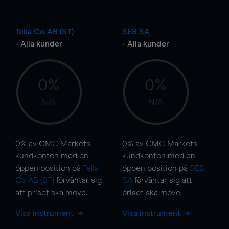
Telia Co AB (ST)
SEB SA
- Alla kunder
- Alla kunder
0%
0%
N/A
N/A
0%
av CMC Markets
0%
av CMC Markets
kundkonton med en
kundkonton med en
öppen position på
Telia
öppen position på
SEB
Co AB (ST)
förväntar sig
SA
förväntar sig att
att priset ska
move
.
priset ska
move
.
Visa instrument
Visa instrument