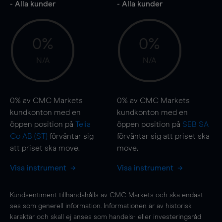
- Alla kunder
- Alla kunder
0%
0%
N/A
N/A
0%
av CMC Markets
0%
av CMC Markets
kundkonton med en
kundkonton med en
öppen position på
Telia
öppen position på
SEB SA
Co AB (ST)
förväntar sig
förväntar sig att priset ska
att priset ska
move
.
move
.
Visa instrument
Visa instrument
Kundsentiment tillhandahålls av CMC Markets och ska endast
ses som generell information. Informationen är av historisk
karaktär och skall ej anses som handels- eller investeringsråd