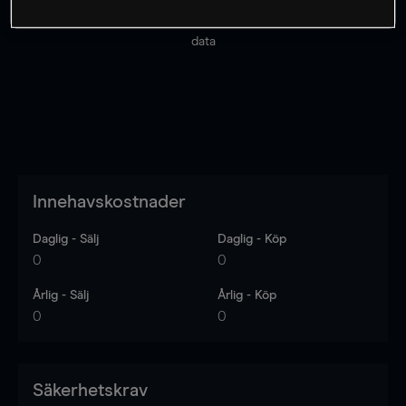
Priserna är endast vägledande.
Logga in
för att se
senaste den marknadsdatan.
Log in
to see latest market
data
Innehavskostnader
Daglig - Sälj
Daglig - Köp
0
0
Årlig - Sälj
Årlig - Köp
0
0
Säkerhetskrav