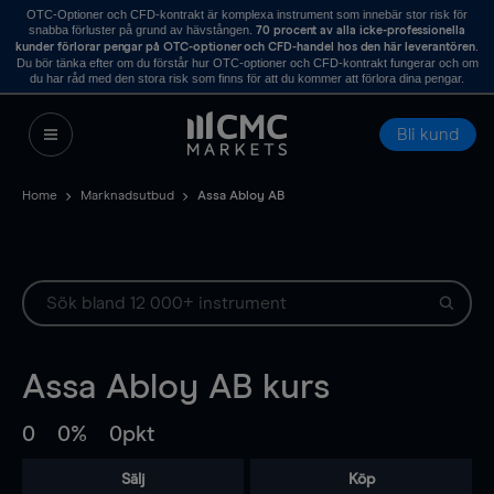
OTC-Optioner och CFD-kontrakt är komplexa instrument som innebär stor risk för
snabba förluster på grund av hävstången.
70 procent av alla icke-professionella
.
kunder förlorar pengar på OTC-optioner och CFD-handel hos den här leverantören
Du bör tänka efter om du förstår hur OTC-optioner och CFD-kontrakt fungerar och om
du har råd med den stora risk som finns för att du kommer att förlora dina pengar.
Bli kund
Home
Marknadsutbud
Assa Abloy AB
Assa Abloy AB
kurs
0
0%
0pkt
Sälj
Köp