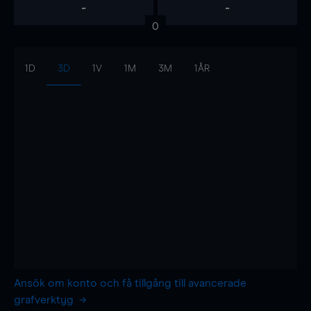
-
-
0
1D
3D
1V
1M
3M
1ÅR
Ansök om konto och få tillgång till avancerade
grafverktyg