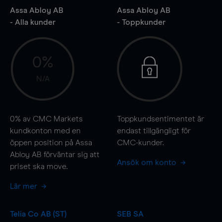
Assa Abloy AB
Assa Abloy AB
- Alla kunder
- Toppkunder
0%
N/A
0%
av CMC Markets
Toppkundsentimentet är
kundkonton med en
endast tillgängligt för
öppen position på Assa
CMC-kunder.
Abloy AB förväntar sig att
Ansök om konto
priset ska
move
.
Lär mer
Telia Co AB (ST)
SEB SA