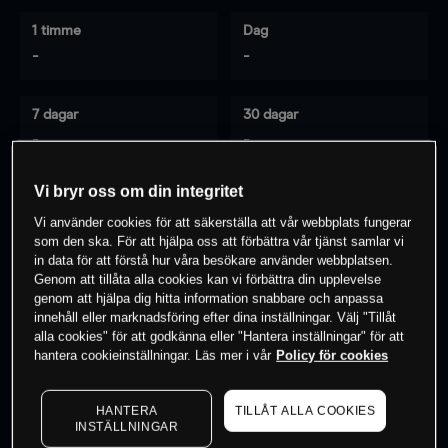
1 timme
Dag
-
-
7 dagar
30 dagar
-
-
Vi bryr oss om din integritet
Vi använder cookies för att säkerställa att vår webbplats fungerar
0
% av kunderna har en
position i detta
som den ska. För att hjälpa oss att förbättra vår tjänst samlar vi
instrument
in data för att förstå hur våra besökare använder webbplatsen.
Genom att tillåta alla cookies kan vi förbättra din upplevelse
genom att hjälpa dig hitta information snabbare och anpassa
innehåll eller marknadsföring efter dina inställningar. Välj "Tillåt
Börja handla
alla cookies" för att godkänna eller "Hantera inställningar" för att
hantera cookieinställningar. Läs mer i vår
Policy för cookies
HANTERA
TILLÅT ALLA COOKIES
INSTÄLLNINGAR