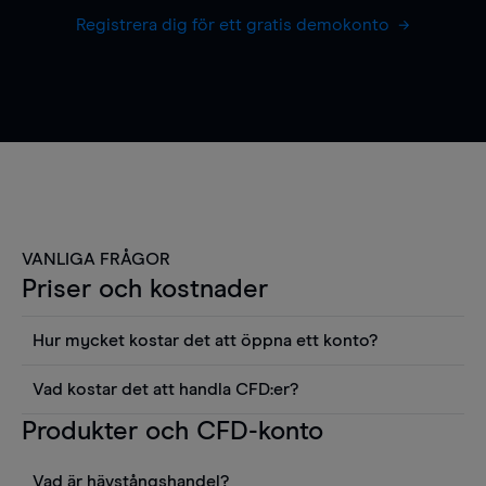
Registrera dig för ett gratis demokonto
VANLIGA FRÅGOR
Priser och kostnader
Hur mycket kostar det att öppna ett konto?
Det finns ingen kostnad för att öppna ett
Vad kostar det att handla CFD:er?
livekonto. Du kan också visa våra priser och
Det är en rad kostnader att tänka på när man
Produkter och CFD-konto
använda sådana verktyg som diagram, Reuters
handlar CFD:er, inkluderat spread,
news eller Morningstars kvantitativa
innehavskostnader (för positioner som hålls öppna
aktierapporter utan kostnad.
Vad är hävstångshandel?