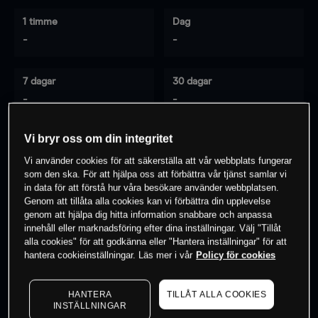
1 timme
Dag
-
-
7 dagar
30 dagar
-
-
Vi bryr oss om din integritet
0
% av kunderna har en
position i detta
Vi använder cookies för att säkerställa att vår webbplats fungerar
som den ska. För att hjälpa oss att förbättra vår tjänst samlar vi
instrument
in data för att förstå hur våra besökare använder webbplatsen.
Genom att tillåta alla cookies kan vi förbättra din upplevelse
genom att hjälpa dig hitta information snabbare och anpassa
Börja handla
innehåll eller marknadsföring efter dina inställningar. Välj "Tillåt
alla cookies" för att godkänna eller "Hantera inställningar" för att
hantera cookieinställningar. Läs mer i vår
Policy för cookies
HANTERA
TILLÅT ALLA COOKIES
INSTÄLLNINGAR