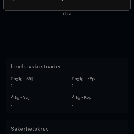
Priserna är endast vägledande.
Logga in
för att se
senaste den marknadsdatan.
Log in
to see latest market
data
Innehavskostnader
Daglig - Sälj
Daglig - Köp
0
0
Årlig - Sälj
Årlig - Köp
0
0
Säkerhetskrav