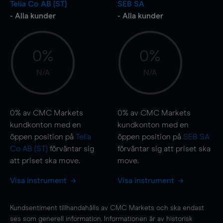
Telia Co AB (ST)
SEB SA
- Alla kunder
- Alla kunder
0%
0%
N/A
N/A
0%
av CMC Markets
0%
av CMC Markets
kundkonton med en
kundkonton med en
öppen position på
Telia
öppen position på
SEB SA
Co AB (ST)
förväntar sig
förväntar sig att priset ska
att priset ska
move
.
move
.
Visa instrument
Visa instrument
Kundsentiment tillhandahålls av CMC Markets och ska endast
ses som generell information. Informationen är av historisk