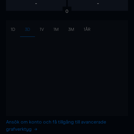
-
-
0
1D
3D
1V
1M
3M
1ÅR
Ansök om konto och få tillgång till avancerade
grafverktyg