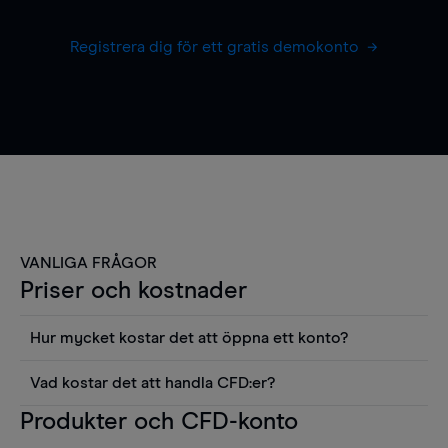
Registrera dig för ett gratis demokonto
VANLIGA FRÅGOR
Priser och kostnader
Hur mycket kostar det att öppna ett konto?
Det finns ingen kostnad för att öppna ett
Vad kostar det att handla CFD:er?
livekonto. Du kan också visa våra priser och
Det är en rad kostnader att tänka på när man
Produkter och CFD-konto
använda sådana verktyg som diagram, Reuters
handlar CFD:er, inkluderat spread,
news eller Morningstars kvantitativa