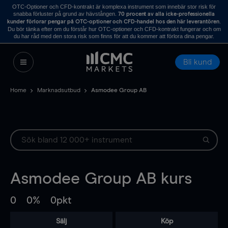
OTC-Optioner och CFD-kontrakt är komplexa instrument som innebär stor risk för
snabba förluster på grund av hävstången.
70 procent av alla icke-professionella
.
kunder förlorar pengar på OTC-optioner och CFD-handel hos den här leverantören
Du bör tänka efter om du förstår hur OTC-optioner och CFD-kontrakt fungerar och om
du har råd med den stora risk som finns för att du kommer att förlora dina pengar.
Bli kund
Home
Marknadsutbud
Asmodee Group AB
Asmodee Group AB
kurs
0
0%
0pkt
Sälj
Köp