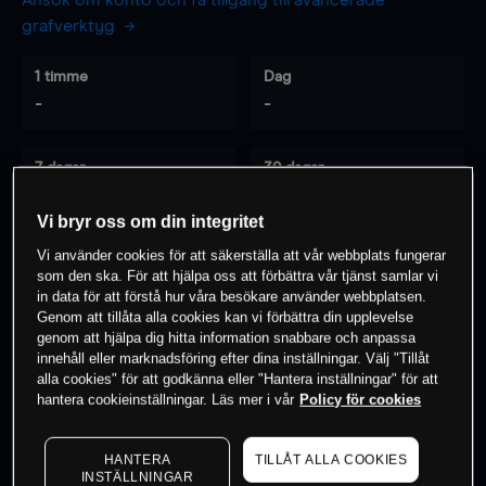
Ansök om konto och få tillgång till avancerade
grafverktyg
1 timme
Dag
-
-
7 dagar
30 dagar
-
-
Vi bryr oss om din integritet
Vi använder cookies för att säkerställa att vår webbplats fungerar
som den ska. För att hjälpa oss att förbättra vår tjänst samlar vi
0
% av kunderna har en
position i detta
in data för att förstå hur våra besökare använder webbplatsen.
instrument
Genom att tillåta alla cookies kan vi förbättra din upplevelse
genom att hjälpa dig hitta information snabbare och anpassa
innehåll eller marknadsföring efter dina inställningar. Välj "Tillåt
alla cookies" för att godkänna eller "Hantera inställningar" för att
Börja handla
hantera cookieinställningar. Läs mer i vår
Policy för cookies
HANTERA
TILLÅT ALLA COOKIES
INSTÄLLNINGAR