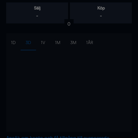
Sälj
Köp
-
-
0
1D
3D
1V
1M
3M
1ÅR