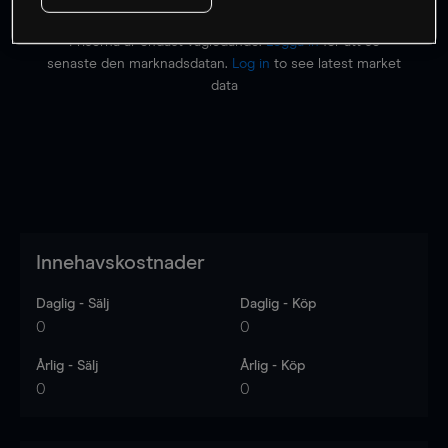
Priserna är endast vägledande.
Logga in
för att se
senaste den marknadsdatan.
Log in
to see latest market
data
Innehavskostnader
Daglig - Sälj
Daglig - Köp
0
0
Årlig - Sälj
Årlig - Köp
0
0