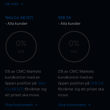
Lär mer
Telia Co AB (ST)
SEB SA
- Alla kunder
- Alla kunder
0%
0%
N/A
N/A
0%
av CMC Markets
0%
av CMC Markets
kundkonton med en
kundkonton med en
öppen position på
Telia
öppen position på
SEB SA
Co AB (ST)
förväntar sig
förväntar sig att priset ska
att priset ska
move
.
move
.
Visa instrument
Visa instrument