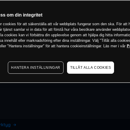
oss om din integritet
 cookies för att säkerställa att vår webbplats fungerar som den ska. För att h
vår tjänst samlar vi in data för att förstå hur våra besökare använder webbpla
 alla cookies kan vi förbättra din upplevelse genom att hjälpa dig hitta informat
 innehåll eller marknadsföring efter dina inställningar. Välj "Tillåt alla cookies
ler "Hantera inställningar" för att hantera cookieinställningar. Läs mer i vår
P
HANTERA INSTÄLLNINGAR
TILLÅT ALLA COOKIES
erktyg