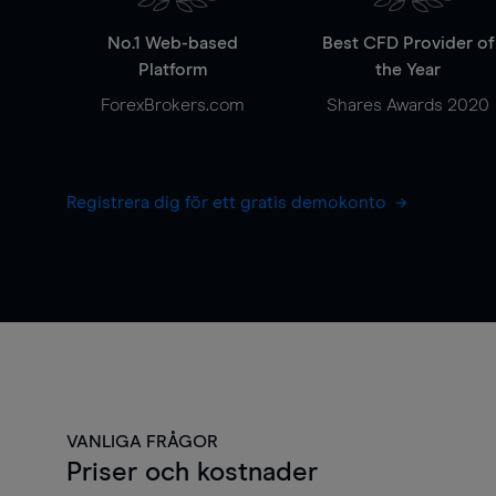
No.1 Web-based
Best CFD Provider of
Platform
the Year
ForexBrokers.com
Shares Awards 2020
Registrera dig för ett gratis demokonto
VANLIGA FRÅGOR
Priser och kostnader