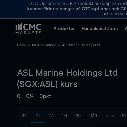
OTC-Optioner och CFD-kontrakt är komplexa instr
kunder förlorar pengar på OTC-optioner och CF
och om du ha
Produkter
Handelsplattform
Home
Marknadsutbud
ASL Marine Holdings Ltd
ASL Marine Holdings Ltd
(SGX:ASL) kurs
0
0%
0pkt
1D
3D
1V
1M
3M
1ÅR
Intervall:
10