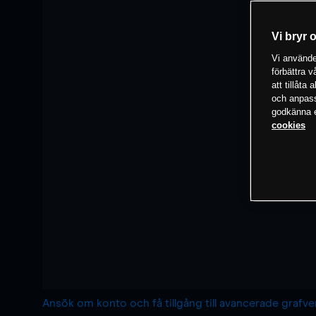
Vi bryr 
Vi använder
förbättra 
att tillåta
och anpassa
godkänna el
cookies
Ansök om konto och få tillgång till avancerade grafv