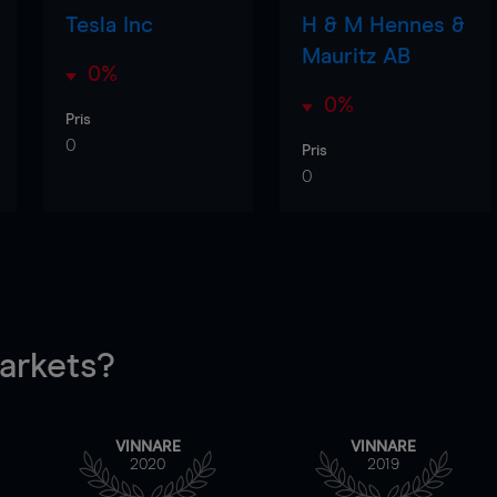
Tesla Inc
H & M Hennes &
Mauritz AB
0%
0%
Pris
0
Pris
0
rkets?
VINNARE
VINNARE
2020
2019