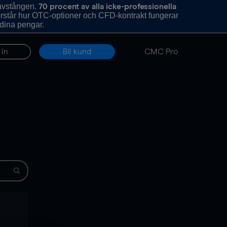
hävstången.
70 procent av alla icke-professionella
förstår hur OTC-optioner och CFD-kontrakt fungerar
 dina pengar.
 in
Bli kund
CMC Pro