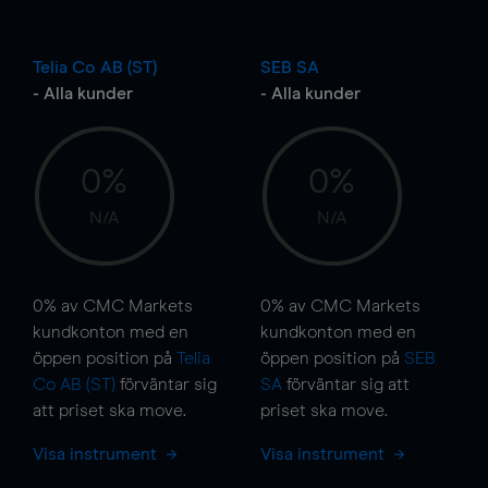
Telia Co AB (ST)
SEB SA
- Alla kunder
- Alla kunder
0%
0%
N/A
N/A
0%
av CMC Markets
0%
av CMC Markets
kundkonton med en
kundkonton med en
öppen position på
Telia
öppen position på
SEB
Co AB (ST)
förväntar sig
SA
förväntar sig att
att priset ska
move
.
priset ska
move
.
Visa instrument
Visa instrument