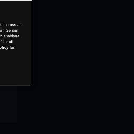
jälpa oss att
tsen. Genom
ion snabbare
" för att
olicy för