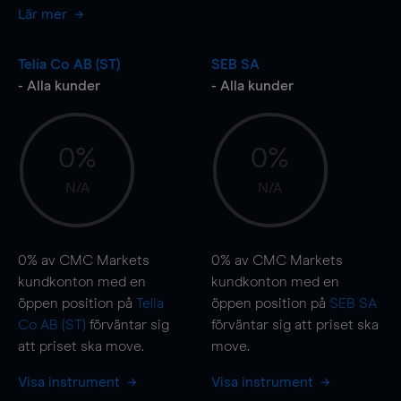
Lär mer
Telia Co AB (ST)
SEB SA
- Alla kunder
- Alla kunder
0%
0%
N/A
N/A
0%
av CMC Markets
0%
av CMC Markets
kundkonton med en
kundkonton med en
öppen position på
Telia
öppen position på
SEB SA
Co AB (ST)
förväntar sig
förväntar sig att priset ska
att priset ska
move
.
move
.
Visa instrument
Visa instrument