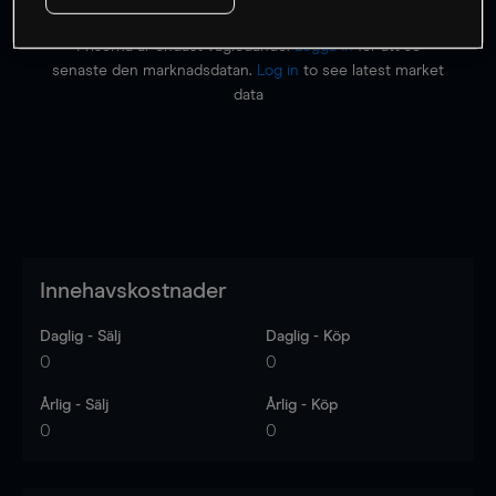
Priserna är endast vägledande.
Logga in
för att se
senaste den marknadsdatan.
Log in
to see latest market
data
Innehavskostnader
Daglig - Sälj
Daglig - Köp
0
0
Årlig - Sälj
Årlig - Köp
0
0