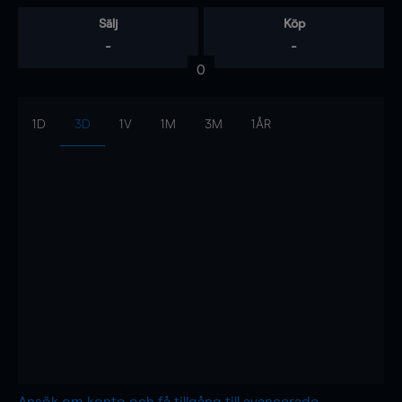
Sälj
Köp
-
-
0
1D
3D
1V
1M
3M
1ÅR