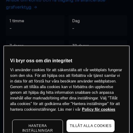
Ansök om konto och få tillgång till avancerade
grafverktyg
1 timme
Dag
-
-
7 dagar
30 dagar
-
-
Vi bryr oss om din integritet
Vi använder cookies för att säkerställa att vår webbplats fungerar
som den ska. För att hjälpa oss att förbättra vår tjänst samlar vi
0
% av kunderna har en
position i detta
in data för att förstå hur våra besökare använder webbplatsen.
instrument
Genom att tillåta alla cookies kan vi förbättra din upplevelse
genom att hjälpa dig hitta information snabbare och anpassa
innehåll eller marknadsföring efter dina inställningar. Välj "Tillåt
alla cookies" för att godkänna eller "Hantera inställningar" för att
Börja handla
hantera cookieinställningar. Läs mer i vår
Policy för cookies
HANTERA
TILLÅT ALLA COOKIES
INSTÄLLNINGAR