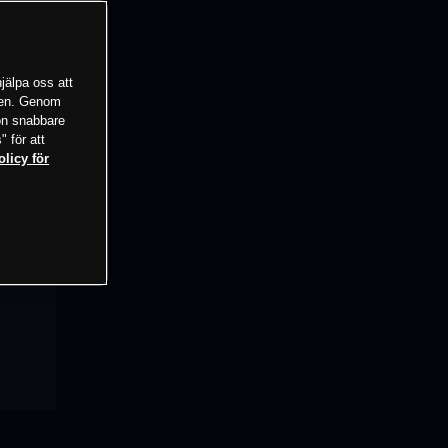
jälpa oss att
tsen. Genom
ion snabbare
" för att
olicy för