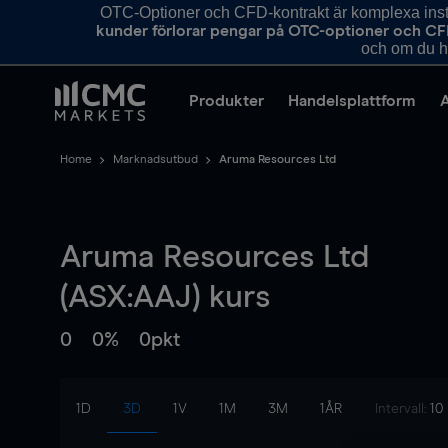
OTC-Optioner och CFD-kontrakt är komplexa instr
kunder förlorar pengar på OTC-optioner och CF
och om du ha
Produkter
Handelsplattform
Home
Marknadsutbud
Aruma Resources Ltd
Aruma Resources Ltd
(ASX:AAJ) kurs
0
0%
0pkt
1D
3D
1V
1M
3M
1ÅR
Intervall:
10