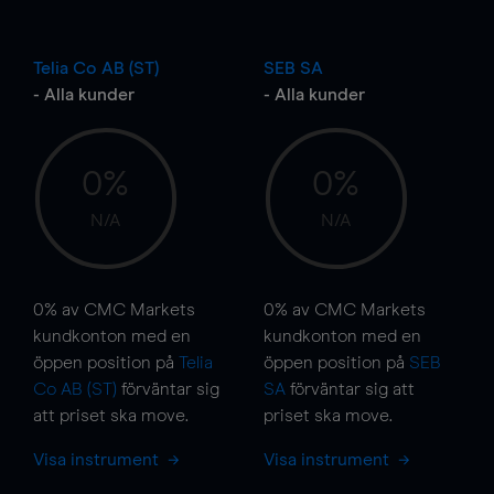
Telia Co AB (ST)
SEB SA
- Alla kunder
- Alla kunder
0%
0%
N/A
N/A
0%
av CMC Markets
0%
av CMC Markets
kundkonton med en
kundkonton med en
öppen position på
Telia
öppen position på
SEB
Co AB (ST)
förväntar sig
SA
förväntar sig att
att priset ska
move
.
priset ska
move
.
Visa instrument
Visa instrument