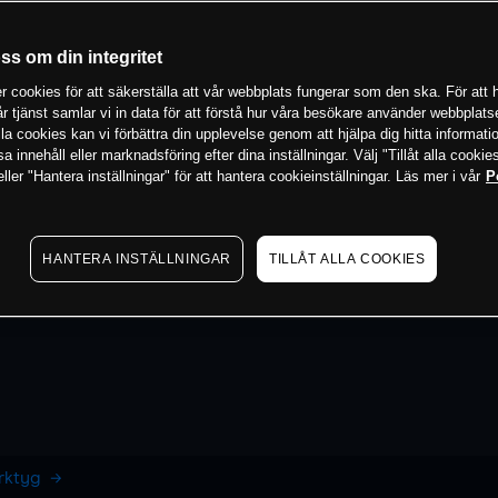
oss om din integritet
 cookies för att säkerställa att vår webbplats fungerar som den ska. För att h
vår tjänst samlar vi in data för att förstå hur våra besökare använder webbpla
 alla cookies kan vi förbättra din upplevelse genom att hjälpa dig hitta informat
 innehåll eller marknadsföring efter dina inställningar. Välj "Tillåt alla cookies
ler "Hantera inställningar" för att hantera cookieinställningar. Läs mer i vår
P
HANTERA INSTÄLLNINGAR
TILLÅT ALLA COOKIES
erktyg