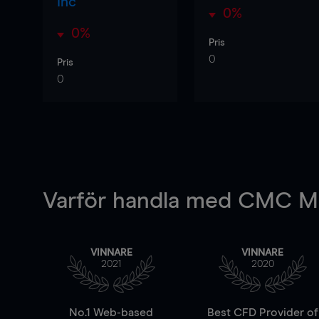
Inc
0%
0%
Pris
0
Pris
0
Varför handla
med CMC Ma
VINNARE
VINNARE
2021
2020
No.1 Web-based
Best CFD Provider of