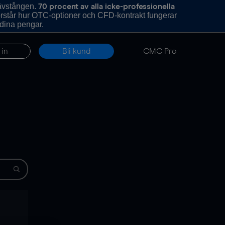
hävstången.
70 procent av alla icke-professionella
förstår hur OTC-optioner och CFD-kontrakt fungerar
 dina pengar.
 in
Bli kund
CMC Pro