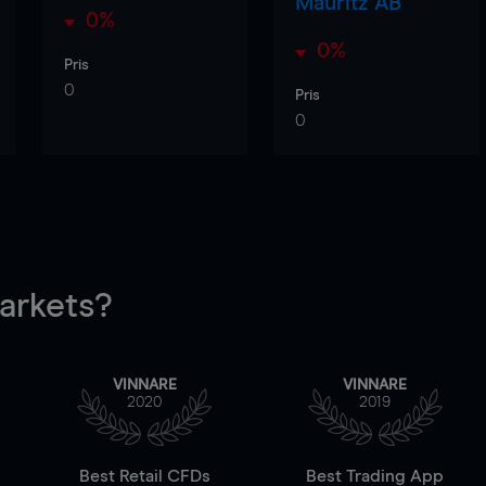
Mauritz AB
0%
0%
Pris
0
Pris
0
rkets?
VINNARE
VINNARE
2020
2019
Best Retail CFDs
Best Trading App