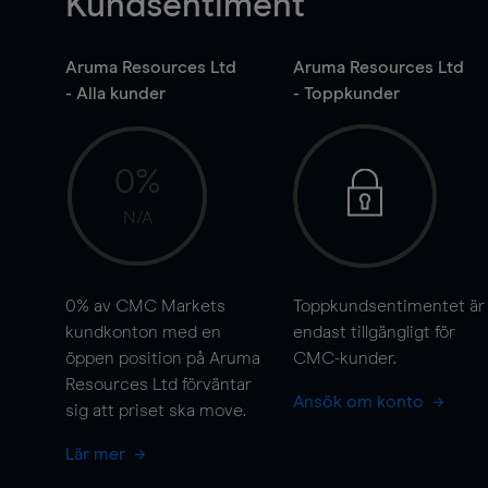
Kundsentiment
Aruma Resources Ltd
Aruma Resources Ltd
- Alla kunder
- Toppkunder
0%
N/A
0%
av CMC Markets
Toppkundsentimentet är
kundkonton med en
endast tillgängligt för
öppen position på Aruma
CMC-kunder.
Resources Ltd förväntar
Ansök om konto
sig att priset ska
move
.
Lär mer