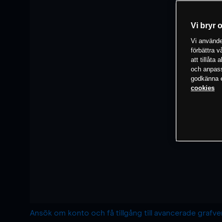
Vi bryr 
Vi använder
förbättra 
att tillåta
och anpassa
godkänna el
cookies
Ansök om konto och få tillgång till avancerade grafv