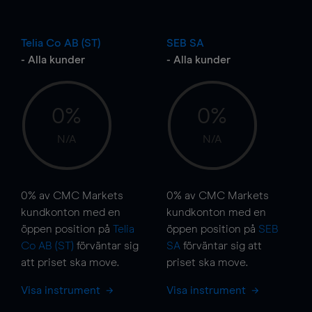
Telia Co AB (ST)
SEB SA
- Alla kunder
- Alla kunder
0%
0%
N/A
N/A
0%
av CMC Markets
0%
av CMC Markets
kundkonton med en
kundkonton med en
öppen position på
Telia
öppen position på
SEB
Co AB (ST)
förväntar sig
SA
förväntar sig att
att priset ska
move
.
priset ska
move
.
Visa instrument
Visa instrument