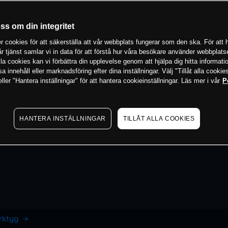
oss om din integritet
 cookies för att säkerställa att vår webbplats fungerar som den ska. För att h
vår tjänst samlar vi in data för att förstå hur våra besökare använder webbpla
 alla cookies kan vi förbättra din upplevelse genom att hjälpa dig hitta informat
 innehåll eller marknadsföring efter dina inställningar. Välj "Tillåt alla cookies
ler "Hantera inställningar" för att hantera cookieinställningar. Läs mer i vår
P
HANTERA INSTÄLLNINGAR
TILLÅT ALLA COOKIES
erktyg