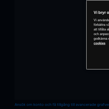
Vi bryr 
Vi använder
förbättra 
att tillåta
och anpassa
godkänna el
cookies
Ansök om konto och få tillgång till avancerade grafv