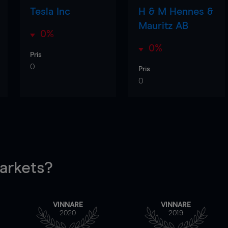
Tesla Inc
H & M Hennes &
Mauritz AB
0%
0%
Pris
0
Pris
0
rkets?
VINNARE
VINNARE
2020
2019