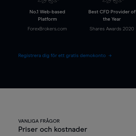
No.1 Web-based
Best CFD Provider of
Platform
the Year
ForexBrokers.com
Shares Awards 2020
Registrera dig för ett gratis demokonto
VANLIGA FRÅGOR
Priser och kostnader