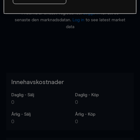
Priserna är endast vägledande.
Logga in
för att se
senaste den marknadsdatan.
Log in
to see latest market
data
Innehavskostnader
Daglig - Sälj
Daglig - Köp
0
0
Årlig - Sälj
Årlig - Köp
0
0