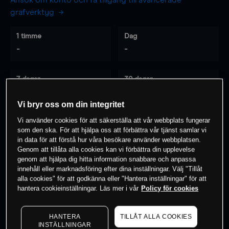
Ansök om konto och få tillgång till avancerade
grafverktyg
1 timme
Dag
-
-
7 dagar
30 dagar
-
-
Vi bryr oss om din integritet
Vi använder cookies för att säkerställa att vår webbplats fungerar
som den ska. För att hjälpa oss att förbättra vår tjänst samlar vi
0
% av kunderna har en
position i detta
in data för att förstå hur våra besökare använder webbplatsen.
instrument
Genom att tillåta alla cookies kan vi förbättra din upplevelse
genom att hjälpa dig hitta information snabbare och anpassa
innehåll eller marknadsföring efter dina inställningar. Välj "Tillåt
alla cookies" för att godkänna eller "Hantera inställningar" för att
Börja handla
hantera cookieinställningar. Läs mer i vår
Policy för cookies
HANTERA
TILLÅT ALLA COOKIES
INSTÄLLNINGAR