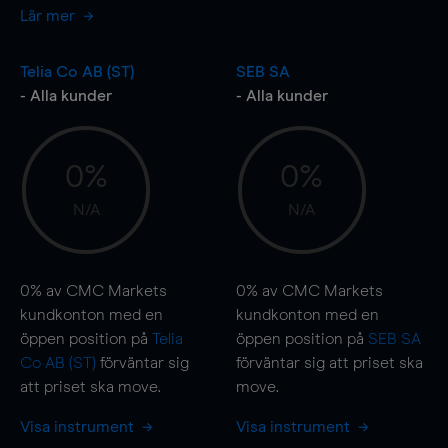
Lär mer
Telia Co AB (ST)
SEB SA
- Alla kunder
- Alla kunder
0%
0%
N/A
N/A
0%
av CMC Markets
0%
av CMC Markets
kundkonton med en
kundkonton med en
öppen position på
Telia
öppen position på
SEB SA
Co AB (ST)
förväntar sig
förväntar sig att priset ska
att priset ska
move
.
move
.
Visa instrument
Visa instrument