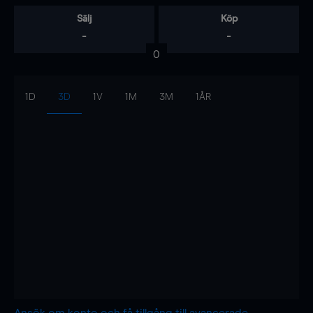
Sälj
Köp
-
-
0
1D
3D
1V
1M
3M
1ÅR