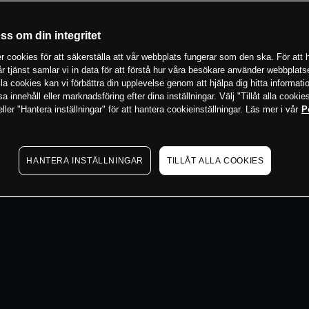
 min
oss om din integritet
 cookies för att säkerställa att vår webbplats fungerar som den ska. För att h
vår tjänst samlar vi in data för att förstå hur våra besökare använder webbpla
 alla cookies kan vi förbättra din upplevelse genom att hjälpa dig hitta informat
 innehåll eller marknadsföring efter dina inställningar. Välj "Tillåt alla cookies
ler "Hantera inställningar" för att hantera cookieinställningar. Läs mer i vår
P
HANTERA INSTÄLLNINGAR
TILLÅT ALLA COOKIES