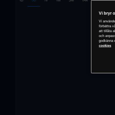
1D
3D
1V
1M
3M
1ÅR
Intervall:
10
Vi bryr 
Vi använder
förbättra 
att tillåta
och anpassa
godkänna el
cookies