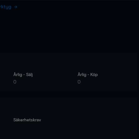
erktyg
Årlig - Sälj
Årlig - Köp
0
0
Säkerhetskrav