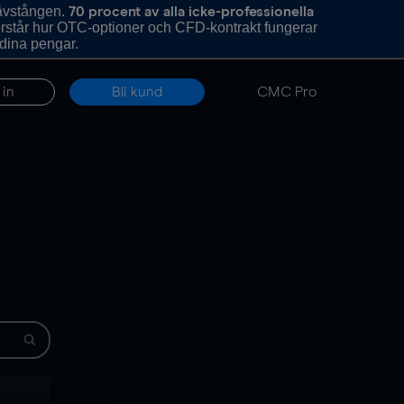
hävstången.
70 procent av alla icke-professionella
förstår hur OTC-optioner och CFD-kontrakt fungerar
 dina pengar.
 in
Bli kund
CMC Pro