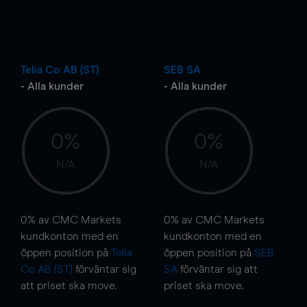
Telia Co AB (ST)
SEB SA
- Alla kunder
- Alla kunder
0%
0%
N/A
N/A
0%
av CMC Markets
0%
av CMC Markets
kundkonton med en
kundkonton med en
öppen position på
Telia
öppen position på
SEB
Co AB (ST)
förväntar sig
SA
förväntar sig att
att priset ska
move
.
priset ska
move
.