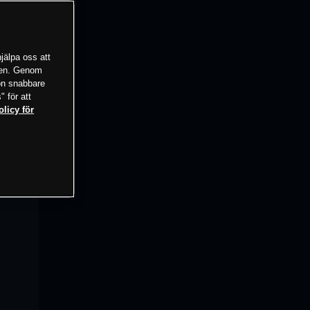
jälpa oss att
tsen. Genom
ion snabbare
" för att
olicy för