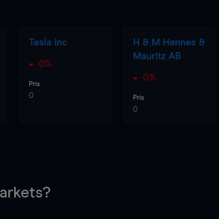
Tesla Inc
H & M Hennes &
Mauritz AB
0%
0%
Pris
0
Pris
0
rkets?