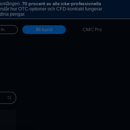
hävstången.
70 procent av alla icke-professionella
förstår hur OTC-optioner och CFD-kontrakt fungerar
 dina pengar.
 in
Bli kund
CMC Pro