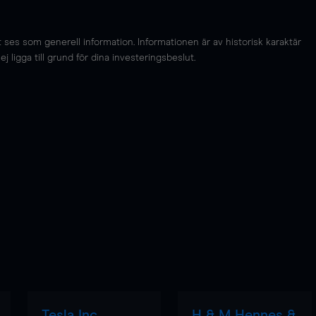
es som generell information. Informationen är av historisk karaktär
 ligga till grund för dina investeringsbeslut.
Tesla Inc
H & M Hennes &