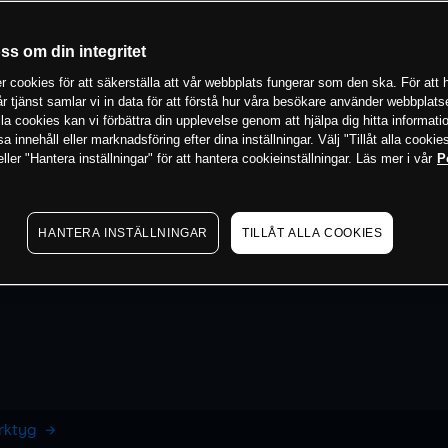
oss om din integritet
 cookies för att säkerställa att vår webbplats fungerar som den ska. För att h
vår tjänst samlar vi in data för att förstå hur våra besökare använder webbpla
 alla cookies kan vi förbättra din upplevelse genom att hjälpa dig hitta informat
 innehåll eller marknadsföring efter dina inställningar. Välj "Tillåt alla cookies
ler "Hantera inställningar" för att hantera cookieinställningar. Läs mer i vår
P
HANTERA INSTÄLLNINGAR
TILLÅT ALLA COOKIES
erktyg