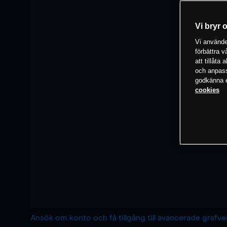
Vi bryr 
Vi använder
förbättra 
att tillåta
och anpassa
godkänna el
cookies
Ansök om konto och få tillgång till avancerade grafv