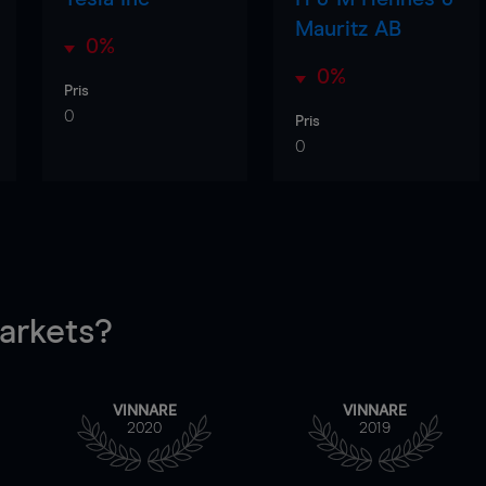
Mauritz AB
0%
0%
Pris
0
Pris
0
rkets?
VINNARE
VINNARE
2020
2019