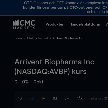
OTC-Optioner och CFD-kontrakt är komplexa instr
kunder förlorar pengar på OTC-optioner och CF
och om du ha
Produkter
Handelsplattform
Home
Marknadsutbud
Arrivent Biopharma Inc
Arrivent Biopharma Inc
(NASDAQ:AVBP) kurs
0
0%
0pkt
1D
3D
1V
1M
3M
1ÅR
Intervall:
10