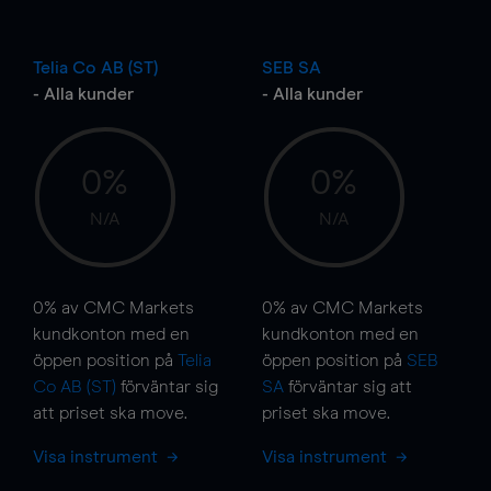
Telia Co AB (ST)
SEB SA
- Alla kunder
- Alla kunder
0%
0%
N/A
N/A
0%
av CMC Markets
0%
av CMC Markets
kundkonton med en
kundkonton med en
öppen position på
Telia
öppen position på
SEB
Co AB (ST)
förväntar sig
SA
förväntar sig att
att priset ska
move
.
priset ska
move
.
Visa instrument
Visa instrument