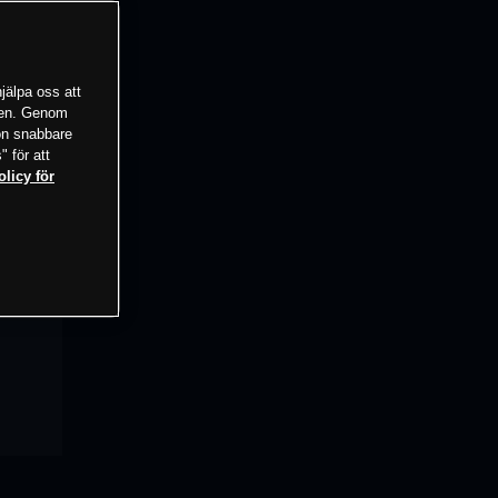
jälpa oss att
tsen. Genom
ion snabbare
" för att
olicy för