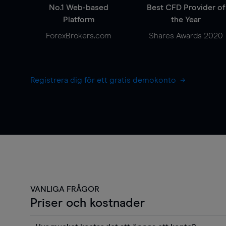
No.1 Web-based
Best CFD Provider of
Platform
the Year
ForexBrokers.com
Shares Awards 2020
Registrera dig för ett gratis demokonto
VANLIGA FRÅGOR
Priser och kostnader