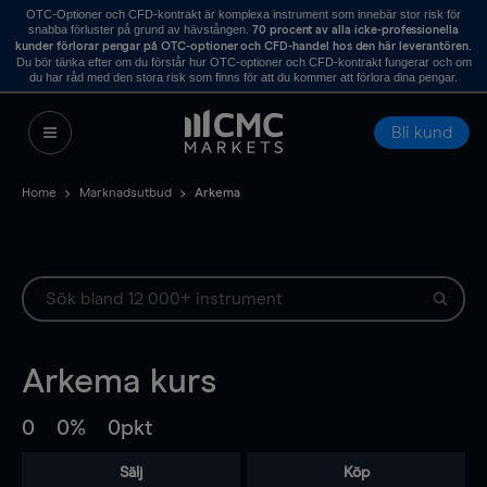
OTC-Optioner och CFD-kontrakt är komplexa instrument som innebär stor risk för
snabba förluster på grund av hävstången.
70 procent av alla icke-professionella
.
kunder förlorar pengar på OTC-optioner och CFD-handel hos den här leverantören
Du bör tänka efter om du förstår hur OTC-optioner och CFD-kontrakt fungerar och om
du har råd med den stora risk som finns för att du kommer att förlora dina pengar.
Bli kund
Home
Marknadsutbud
Arkema
Arkema
kurs
0
0%
0pkt
Sälj
Köp