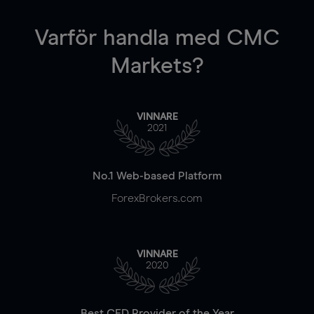
Varför handla
med CMC
Markets?
VINNARE
2021
No.1 Web-based Platform
ForexBrokers.com
VINNARE
2020
Best CFD Provider of the Year