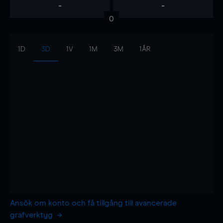
-
-
0
1D
3D
1V
1M
3M
1ÅR
Ansök om konto och få tillgång till avancerade
grafverktyg