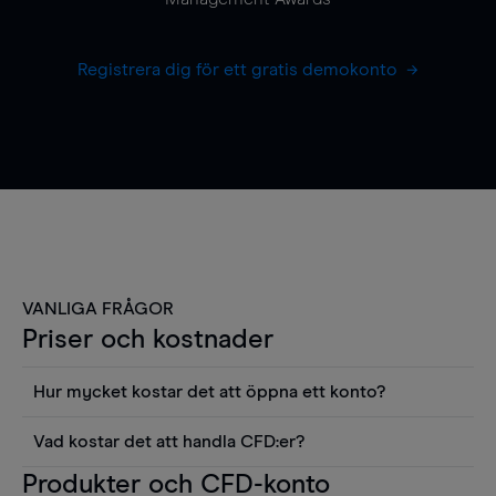
Registrera dig för ett gratis demokonto
VANLIGA FRÅGOR
Priser och kostnader
Hur mycket kostar det att öppna ett konto?
Det finns ingen kostnad för att öppna ett
Vad kostar det att handla CFD:er?
livekonto. Du kan också visa våra priser och
Det är en rad kostnader att tänka på när man
Produkter och CFD-konto
använda sådana verktyg som diagram, Reuters