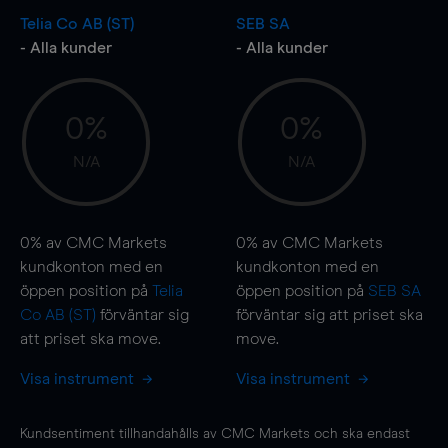
Telia Co AB (ST)
SEB SA
- Alla kunder
- Alla kunder
0%
0%
N/A
N/A
0%
av CMC Markets
0%
av CMC Markets
kundkonton med en
kundkonton med en
öppen position på
Telia
öppen position på
SEB SA
Co AB (ST)
förväntar sig
förväntar sig att priset ska
att priset ska
move
.
move
.
Visa instrument
Visa instrument
Kundsentiment tillhandahålls av CMC Markets och ska endast