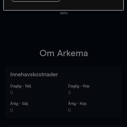
Priserna är endast vägledande.
Logga in
för att se
senaste den marknadsdatan.
Log in
to see latest market
data
Om
Arkema
Innehavskostnader
Daglig - Sälj
Daglig - Köp
0
0
Årlig - Sälj
Årlig - Köp
0
0