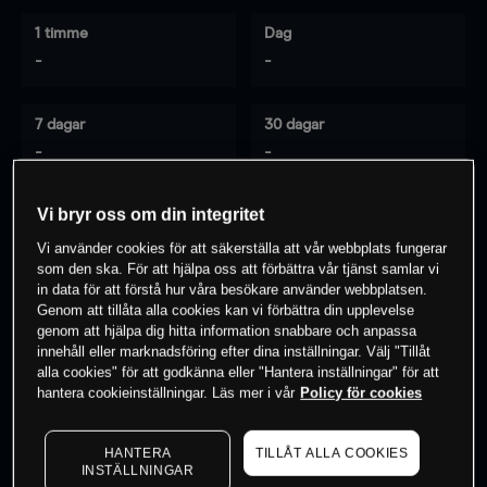
1 timme
Dag
-
-
7 dagar
30 dagar
-
-
Vi bryr oss om din integritet
0
% av kunderna har en
position i detta
Vi använder cookies för att säkerställa att vår webbplats fungerar
som den ska. För att hjälpa oss att förbättra vår tjänst samlar vi
instrument
in data för att förstå hur våra besökare använder webbplatsen.
Genom att tillåta alla cookies kan vi förbättra din upplevelse
genom att hjälpa dig hitta information snabbare och anpassa
Börja handla
innehåll eller marknadsföring efter dina inställningar. Välj "Tillåt
alla cookies" för att godkänna eller "Hantera inställningar" för att
hantera cookieinställningar. Läs mer i vår
Policy för cookies
HANTERA
TILLÅT ALLA COOKIES
INSTÄLLNINGAR