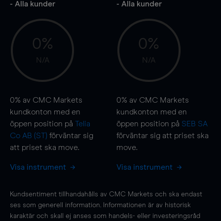
- Alla kunder
- Alla kunder
0%
0%
N/A
N/A
0%
av CMC Markets
0%
av CMC Markets
kundkonton med en
kundkonton med en
öppen position på
Telia
öppen position på
SEB SA
Co AB (ST)
förväntar sig
förväntar sig att priset ska
att priset ska
move
.
move
.
Visa instrument
Visa instrument
Kundsentiment tillhandahålls av CMC Markets och ska endast
ses som generell information. Informationen är av historisk
karaktär och skall ej anses som handels- eller investeringsråd