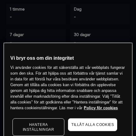
1 timme
Dag
-
-
7 dagar
30 dagar
-
-
Vi bryr oss om din integritet
Vi använder cookies för att säkerställa att vår webbplats fungerar
0
% av kunderna har en
position i detta
som den ska. För att hjälpa oss att förbättra vår tjänst samlar vi
instrument
in data för att förstå hur våra besökare använder webbplatsen.
Genom att tillåta alla cookies kan vi förbättra din upplevelse
genom att hjälpa dig hitta information snabbare och anpassa
innehåll eller marknadsföring efter dina inställningar. Välj "Tillåt
Börja handla
alla cookies" för att godkänna eller "Hantera inställningar" för att
hantera cookieinställningar. Läs mer i vår
Policy för cookies
HANTERA
TILLÅT ALLA COOKIES
INSTÄLLNINGAR