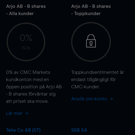
Arjo AB - B shares
Arjo AB - B shares
- Alla kunder
- Toppkunder
0%
N/A
0%
av CMC Markets
Toppkundsentimentet är
kundkonton med en
endast tillgängligt för
öppen position på Arjo AB
CMC-kunder.
- B shares förväntar sig
Ansök om konto
att priset ska
move
.
Lär mer
Telia Co AB (ST)
SEB SA