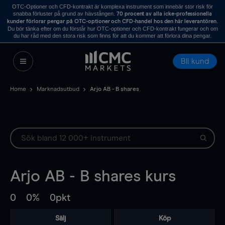
OTC-Optioner och CFD-kontrakt är komplexa instrument som innebär stor risk för
snabba förluster på grund av hävstången.
70 procent av alla icke-professionella
.
kunder förlorar pengar på OTC-optioner och CFD-handel hos den här leverantören
Du bör tänka efter om du förstår hur OTC-optioner och CFD-kontrakt fungerar och om
du har råd med den stora risk som finns för att du kommer att förlora dina pengar.
Bli kund
Home
Marknadsutbud
Arjo AB - B shares
Arjo AB - B shares
kurs
0
0%
0pkt
Sälj
Köp