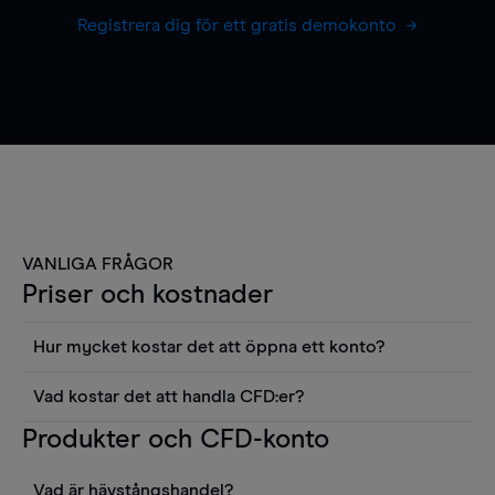
Registrera dig för ett gratis demokonto
VANLIGA FRÅGOR
Priser och kostnader
Hur mycket kostar det att öppna ett konto?
Det finns ingen kostnad för att öppna ett
Vad kostar det att handla CFD:er?
livekonto. Du kan också visa våra priser och
Det är en rad kostnader att tänka på när man
Produkter och CFD-konto
använda sådana verktyg som diagram, Reuters
handlar CFD:er, inkluderat spread,
news eller Morningstars kvantitativa
innehavskostnader (för positioner som hålls öppna
aktierapporter utan kostnad.
Vad är hävstångshandel?