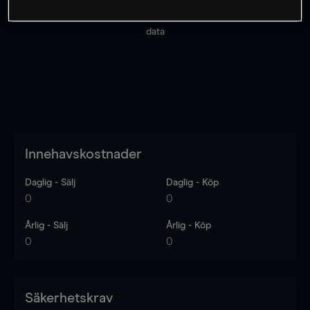
Priserna är endast vägledande.
Logga in
för att se
senaste den marknadsdatan.
Log in
to see latest market
data
Innehavskostnader
Daglig - Sälj
Daglig - Köp
0
0
Årlig - Sälj
Årlig - Köp
0
0
Säkerhetskrav