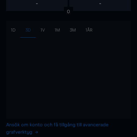
-
-
0
1D
3D
1V
1M
3M
1ÅR
Ansök om konto och få tillgång till avancerade
grafverktyg