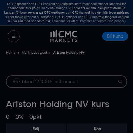
OTC-Optioner och CFD-kontrakt är komplexa instrument som innebär stor risk för
snabba förluster på grund av hävstången.
70 procent av alla icke-professionella
.
kunder förlorar pengar på OTC-optioner och CFD-handel hos den här leverantören
Du bör tänka efter om du förstår hur OTC-optioner och CFD-kontrakt fungerar och om
du har råd med den stora risk som finns för att du kommer att förlora dina pengar.
Bli kund
Home
Marknadsutbud
Ariston Holding NV
Ariston Holding NV
kurs
0
0%
0pkt
Sälj
Köp