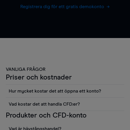
Registrera dig för ett gratis demokonto
VANLIGA FRÅGOR
Priser och kostnader
Hur mycket kostar det att öppna ett konto?
Det finns ingen kostnad för att öppna ett
Vad kostar det att handla CFD:er?
livekonto. Du kan också visa våra priser och
Det är en rad kostnader att tänka på när man
Produkter och CFD-konto
använda sådana verktyg som diagram, Reuters
handlar CFD:er, inkluderat spread,
news eller Morningstars kvantitativa
innehavskostnader (för positioner som hålls öppna
aktierapporter utan kostnad.
Vad är hävstångshandel?