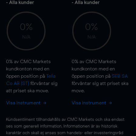
- Alla kunder
- Alla kunder
0%
0%
N/A
N/A
0%
av CMC Markets
0%
av CMC Markets
kundkonton med en
kundkonton med en
öppen position på
Telia
öppen position på
SEB SA
Co AB (ST)
förväntar sig
förväntar sig att priset ska
att priset ska
move
.
move
.
Visa instrument
Visa instrument
Kundsentiment tillhandahålls av CMC Markets och ska endast
ses som generell information. Informationen är av historisk
karaktär och skall ej anses som handels- eller investeringsråd