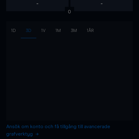
-
-
0
1D
3D
1V
1M
3M
1ÅR
Ansök om konto och få tillgång till avancerade
grafverktyg