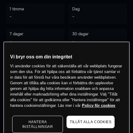
1 timme
Dag
-
-
7 dagar
30 dagar
-
-
Vi bryr oss om din integritet
Vi använder cookies för att säkerställa att vår webbplats fungerar
0
% av kunderna har en
position i detta
som den ska. För att hjälpa oss att förbättra vår tjänst samlar vi
instrument
in data för att förstå hur våra besökare använder webbplatsen.
Genom att tillåta alla cookies kan vi förbättra din upplevelse
genom att hjälpa dig hitta information snabbare och anpassa
innehåll eller marknadsföring efter dina inställningar. Välj "Tillåt
Börja handla
alla cookies" för att godkänna eller "Hantera inställningar" för att
hantera cookieinställningar. Läs mer i vår
Policy för cookies
HANTERA
TILLÅT ALLA COOKIES
INSTÄLLNINGAR