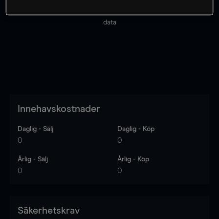
Priserna är endast vägledande.
Logga in
för att se
senaste den marknadsdatan.
Log in
to see latest market
data
Innehavskostnader
Daglig - Sälj
Daglig - Köp
0
0
Årlig - Sälj
Årlig - Köp
0
0
Säkerhetskrav