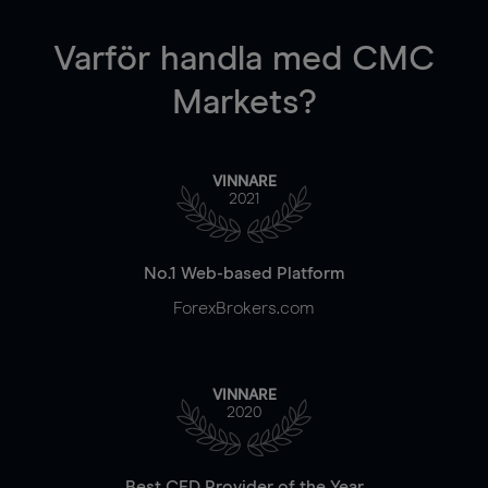
Varför handla
med CMC
Markets?
VINNARE
2021
No.1 Web-based Platform
ForexBrokers.com
VINNARE
2020
Best CFD Provider of the Year