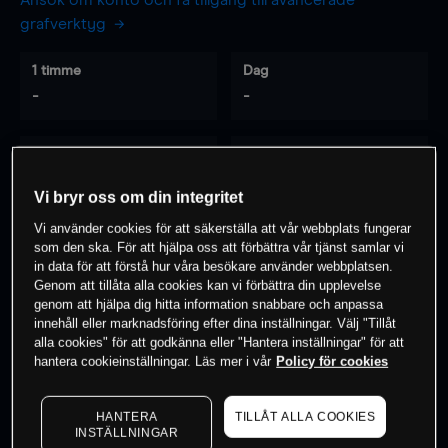
Ansök om konto och få tillgång till avancerade
grafverktyg
1 timme
Dag
-
-
7 dagar
30 dagar
-
-
Vi bryr oss om din integritet
Vi använder cookies för att säkerställa att vår webbplats fungerar
som den ska. För att hjälpa oss att förbättra vår tjänst samlar vi
0
% av kunderna har en
position i detta
in data för att förstå hur våra besökare använder webbplatsen.
Genom att tillåta alla cookies kan vi förbättra din upplevelse
instrument
genom att hjälpa dig hitta information snabbare och anpassa
innehåll eller marknadsföring efter dina inställningar. Välj "Tillåt
alla cookies" för att godkänna eller "Hantera inställningar" för att
Börja handla
hantera cookieinställningar. Läs mer i vår
Policy för cookies
HANTERA
TILLÅT ALLA COOKIES
INSTÄLLNINGAR