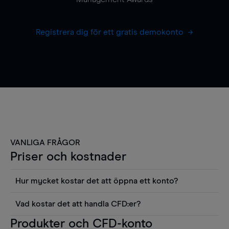
Registrera dig för ett gratis demokonto
VANLIGA FRÅGOR
Priser och kostnader
Hur mycket kostar det att öppna ett konto?
Det finns ingen kostnad för att öppna ett
Vad kostar det att handla CFD:er?
livekonto. Du kan också visa våra priser och
Det är en rad kostnader att tänka på när man
Produkter och CFD-konto
använda sådana verktyg som diagram, Reuters