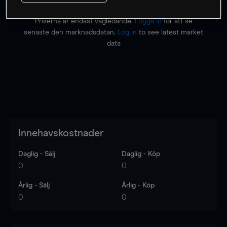
Priserna är endast vägledande.
Logga in
för att se
senaste den marknadsdatan.
Log in
to see latest market
data
Innehavskostnader
Daglig - Sälj
Daglig - Köp
0
0
Årlig - Sälj
Årlig - Köp
0
0