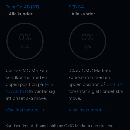
Telia Co AB (ST)
SEB SA
- Alla kunder
- Alla kunder
0%
0%
N/A
N/A
0%
av CMC Markets
0%
av CMC Markets
kundkonton med en
kundkonton med en
öppen position på
Telia
öppen position på
SEB SA
Co AB (ST)
förväntar sig
förväntar sig att priset ska
att priset ska
move
.
move
.
Visa instrument
Visa instrument
Kundsentiment tillhandahålls av CMC Markets och ska endast