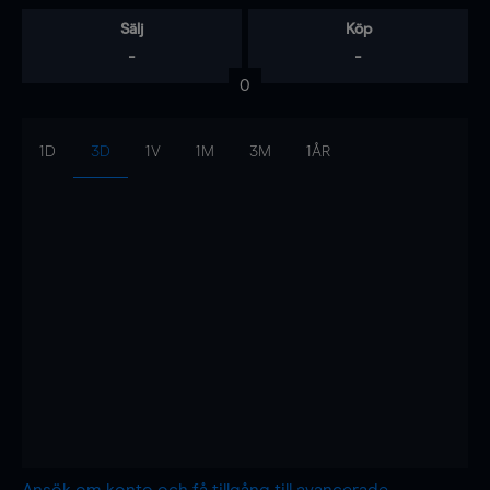
Sälj
Köp
-
-
0
1D
3D
1V
1M
3M
1ÅR