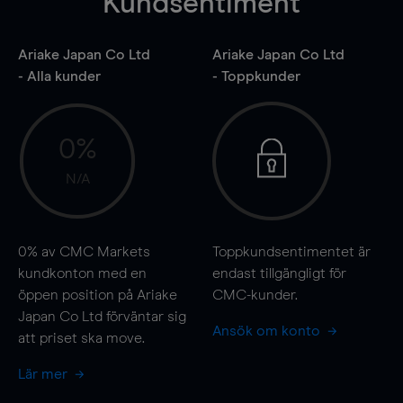
Kundsentiment
Ariake Japan Co Ltd
Ariake Japan Co Ltd
- Alla kunder
- Toppkunder
0%
N/A
0%
av CMC Markets
Toppkundsentimentet är
kundkonton med en
endast tillgängligt för
öppen position på Ariake
CMC-kunder.
Japan Co Ltd förväntar sig
Ansök om konto
att priset ska
move
.
Lär mer