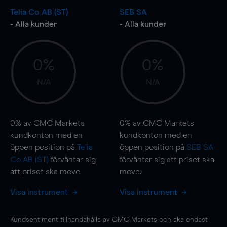
Telia Co AB (ST)
SEB SA
- Alla kunder
- Alla kunder
0%
0%
N/A
N/A
0%
av CMC Markets
0%
av CMC Markets
kundkonton med en
kundkonton med en
öppen position på
Telia
öppen position på
SEB SA
Co AB (ST)
förväntar sig
förväntar sig att priset ska
att priset ska
move
.
move
.
Visa instrument
Visa instrument
Kundsentiment tillhandahålls av CMC Markets och ska endast