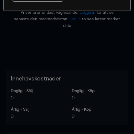
Priserna är endast vägledande.
Logga in
för att se
senaste den marknadsdatan.
Log in
to see latest market
data
Innehavskostnader
Daglig - Sälj
Daglig - Köp
0
0
Årlig - Sälj
Årlig - Köp
0
0