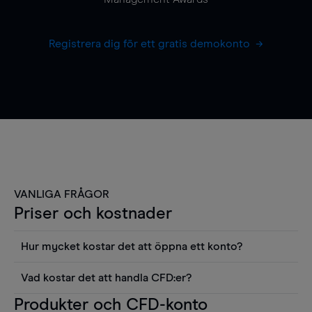
Registrera dig för ett gratis demokonto
VANLIGA FRÅGOR
Priser och kostnader
Hur mycket kostar det att öppna ett konto?
Det finns ingen kostnad för att öppna ett
Vad kostar det att handla CFD:er?
livekonto. Du kan också visa våra priser och
Det är en rad kostnader att tänka på när man
Produkter och CFD-konto
använda sådana verktyg som diagram, Reuters