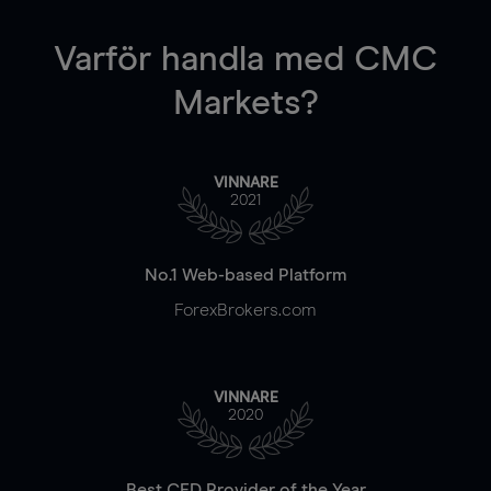
Varför handla
med CMC
Markets?
VINNARE
2021
No.1 Web-based Platform
ForexBrokers.com
VINNARE
2020
Best CFD Provider of the Year