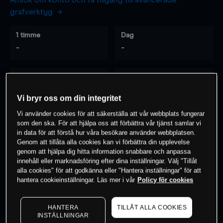
Ansök om konto och få tillgång till avancerade
grafverktyg
1 timme
Dag
-
-
7 dagar
30 dagar
-
-
Vi bryr oss om din integritet
Vi använder cookies för att säkerställa att vår webbplats fungerar
som den ska. För att hjälpa oss att förbättra vår tjänst samlar vi
0
% av kunderna har en
position i detta
in data för att förstå hur våra besökare använder webbplatsen.
Genom att tillåta alla cookies kan vi förbättra din upplevelse
instrument
genom att hjälpa dig hitta information snabbare och anpassa
innehåll eller marknadsföring efter dina inställningar. Välj "Tillåt
alla cookies" för att godkänna eller "Hantera inställningar" för att
Börja handla
hantera cookieinställningar. Läs mer i vår
Policy för cookies
HANTERA
TILLÅT ALLA COOKIES
INSTÄLLNINGAR