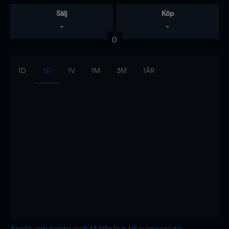
Sälj
Köp
-
-
0
1D
3D
1V
1M
3M
1ÅR