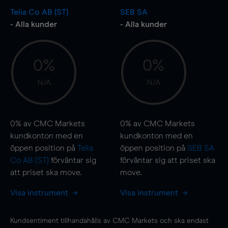
Telia Co AB (ST)
SEB SA
- Alla kunder
- Alla kunder
0%
0%
N/A
N/A
0%
av CMC Markets
0%
av CMC Markets
kundkonton med en
kundkonton med en
öppen position på
Telia
öppen position på
SEB SA
Co AB (ST)
förväntar sig
förväntar sig att priset ska
att priset ska
move
.
move
.
Visa instrument
Visa instrument
Kundsentiment tillhandahålls av CMC Markets och ska endast