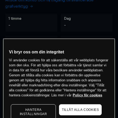
Ansök om konto och få tillgång till avancerade
grafverktyg
1 timme
Dag
-
-
7 dagar
30 dagar
-
-
Vi bryr oss om din integritet
Vi använder cookies för att säkerställa att vår webbplats fungerar
som den ska. För att hjälpa oss att förbättra vår tjänst samlar vi
0
% av kunderna har en
position i detta
in data för att förstå hur våra besökare använder webbplatsen.
Genom att tillåta alla cookies kan vi förbättra din upplevelse
instrument
genom att hjälpa dig hitta information snabbare och anpassa
innehåll eller marknadsföring efter dina inställningar. Välj "Tillåt
alla cookies" för att godkänna eller "Hantera inställningar" för att
Börja handla
hantera cookieinställningar. Läs mer i vår
Policy för cookies
HANTERA
TILLÅT ALLA COOKIES
INSTÄLLNINGAR