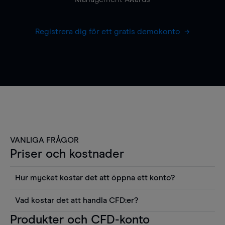
Registrera dig för ett gratis demokonto
VANLIGA FRÅGOR
Priser och kostnader
Hur mycket kostar det att öppna ett konto?
Det finns ingen kostnad för att öppna ett
Vad kostar det att handla CFD:er?
livekonto. Du kan också visa våra priser och
Det är en rad kostnader att tänka på när man
Produkter och CFD-konto
använda sådana verktyg som diagram, Reuters