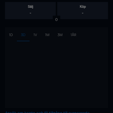
Sälj
Köp
-
-
0
1D
3D
1V
1M
3M
1ÅR