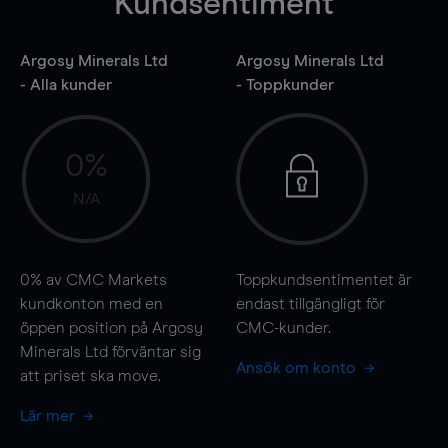
Kundsentiment
Argosy Minerals Ltd
Argosy Minerals Ltd
- Alla kunder
- Toppkunder
0%
N/A
0%
av CMC Markets
Toppkundsentimentet är
kundkonton med en
endast tillgängligt för
öppen position på Argosy
CMC-kunder.
Minerals Ltd förväntar sig
Ansök om konto
att priset ska
move
.
Lär mer