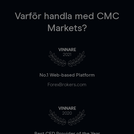
Varför handla
med CMC
Markets?
VINNARE
2021
No.1 Web-based Platform
ForexBrokers.com
VINNARE
2020
Best CFD Provider of the Year