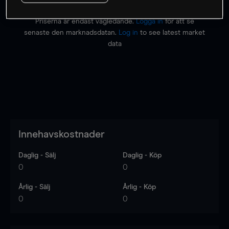
Priserna är endast vägledande.
Logga in
för att se
senaste den marknadsdatan.
Log in
to see latest market
data
Innehavskostnader
Daglig - Sälj
Daglig - Köp
0
0
Årlig - Sälj
Årlig - Köp
0
0