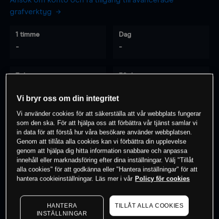
Ansök om konto och få tillgång till avancerade
grafverktyg
1 timme
Dag
-
-
7 dagar
30 dagar
-
-
Vi bryr oss om din integritet
Vi använder cookies för att säkerställa att vår webbplats fungerar
som den ska. För att hjälpa oss att förbättra vår tjänst samlar vi
0
% av kunderna har en
position i detta
in data för att förstå hur våra besökare använder webbplatsen.
Genom att tillåta alla cookies kan vi förbättra din upplevelse
instrument
genom att hjälpa dig hitta information snabbare och anpassa
innehåll eller marknadsföring efter dina inställningar. Välj "Tillåt
alla cookies" för att godkänna eller "Hantera inställningar" för att
Börja handla
hantera cookieinställningar. Läs mer i vår
Policy för cookies
HANTERA
TILLÅT ALLA COOKIES
INSTÄLLNINGAR