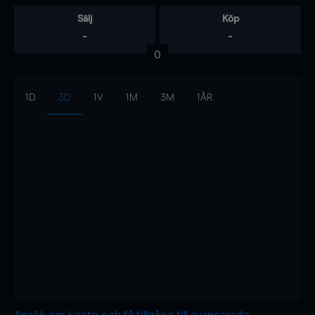
Sälj
Köp
-
-
0
1D
3D
1V
1M
3M
1ÅR