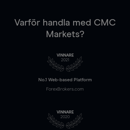
Varför handla
med CMC
Markets?
VINNARE
2021
No.1 Web-based Platform
ForexBrokers.com
VINNARE
2020