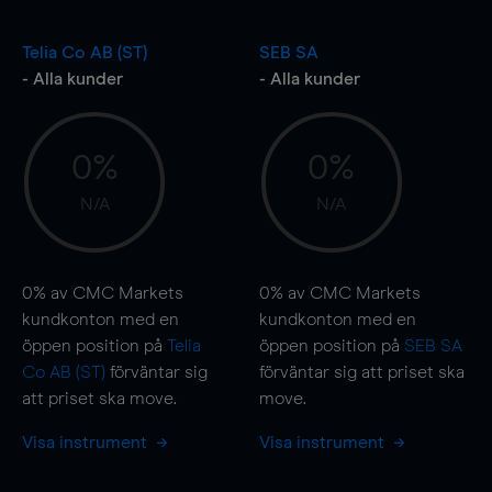
Telia Co AB (ST)
SEB SA
- Alla kunder
- Alla kunder
0%
0%
N/A
N/A
0%
av CMC Markets
0%
av CMC Markets
kundkonton med en
kundkonton med en
öppen position på
Telia
öppen position på
SEB SA
Co AB (ST)
förväntar sig
förväntar sig att priset ska
att priset ska
move
.
move
.
Visa instrument
Visa instrument