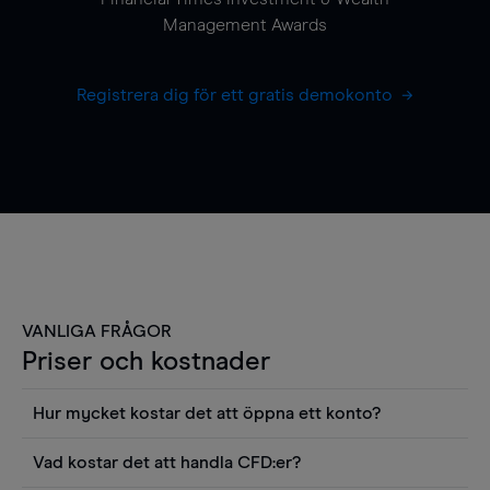
Management Awards
Registrera dig för ett gratis demokonto
VANLIGA FRÅGOR
Priser och kostnader
Hur mycket kostar det att öppna ett konto?
Det finns ingen kostnad för att öppna ett
Vad kostar det att handla CFD:er?
livekonto. Du kan också visa våra priser och