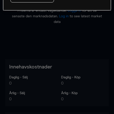
Priserna är endast vägledande.
Logga in
för att se
senaste den marknadsdatan.
Log in
to see latest market
data
Innehavskostnader
Daglig - Sälj
Daglig - Köp
0
0
Årlig - Sälj
Årlig - Köp
0
0