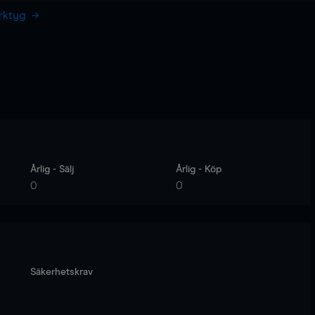
erktyg
Årlig - Sälj
Årlig - Köp
0
0
Säkerhetskrav