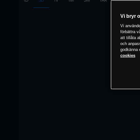
1D
3D
1V
1M
3M
1ÅR
Intervall:
10
Vi bryr 
Vi använder
förbättra 
att tillåta
och anpassa
godkänna el
cookies