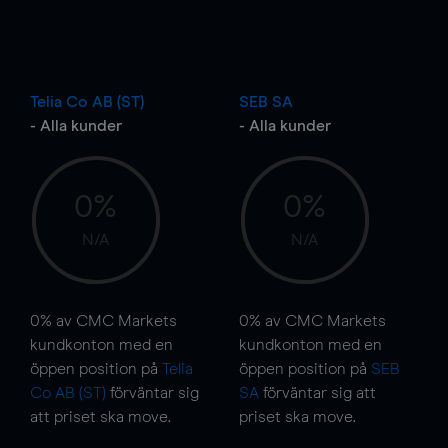
Telia Co AB (ST)
SEB SA
- Alla kunder
- Alla kunder
0%
0%
N/A
N/A
0%
av CMC Markets
0%
av CMC Markets
kundkonton med en
kundkonton med en
öppen position på
Telia
öppen position på
SEB
Co AB (ST)
förväntar sig
SA
förväntar sig att
att priset ska
move
.
priset ska
move
.