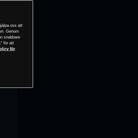
jälpa oss att
tsen. Genom
ion snabbare
" för att
olicy för