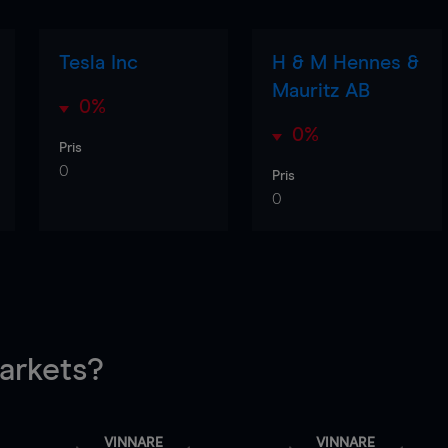
Tesla Inc
H & M Hennes &
Mauritz AB
0%
0%
Pris
0
Pris
0
rkets?
VINNARE
VINNARE