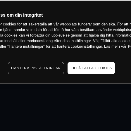
 min
oss om din integritet
 cookies för att säkerställa att vår webbplats fungerar som den ska. För att h
vår tjänst samlar vi in data för att förstå hur våra besökare använder webbpla
 alla cookies kan vi förbättra din upplevelse genom att hjälpa dig hitta informat
 innehåll eller marknadsföring efter dina inställningar. Välj "Tillåt alla cookies
ler "Hantera inställningar" för att hantera cookieinställningar. Läs mer i vår
P
HANTERA INSTÄLLNINGAR
TILLÅT ALLA COOKIES