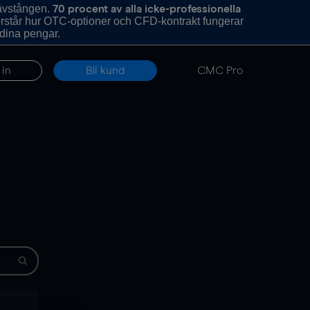
hävstången.
70 procent av alla icke-professionella
förstår hur OTC-optioner och CFD-kontrakt fungerar
 dina pengar.
 in
Bli kund
CMC Pro