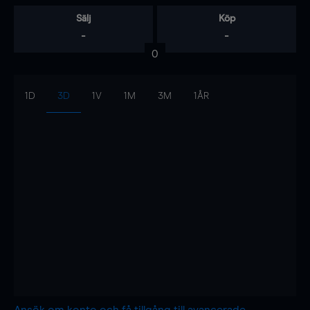
Sälj
Köp
-
-
0
1D
3D
1V
1M
3M
1ÅR