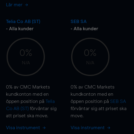
Lär mer
Telia Co AB (ST)
SEB SA
- Alla kunder
- Alla kunder
0%
0%
N/A
N/A
0%
av CMC Markets
0%
av CMC Markets
kundkonton med en
kundkonton med en
öppen position på
Telia
öppen position på
SEB SA
Co AB (ST)
förväntar sig
förväntar sig att priset ska
att priset ska
move
.
move
.
Visa instrument
Visa instrument