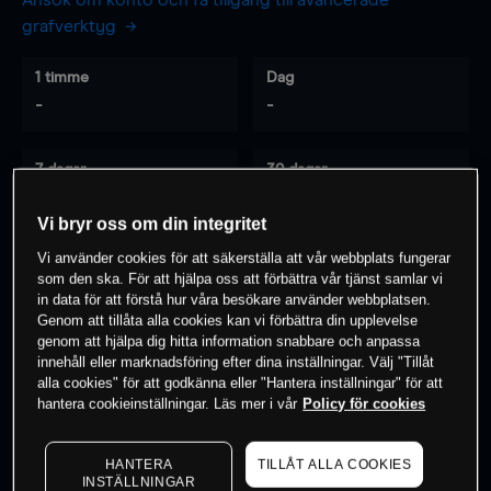
Ansök om konto och få tillgång till avancerade
grafverktyg
1 timme
Dag
-
-
7 dagar
30 dagar
-
-
Vi bryr oss om din integritet
Vi använder cookies för att säkerställa att vår webbplats fungerar
som den ska. För att hjälpa oss att förbättra vår tjänst samlar vi
0
% av kunderna har en
position i detta
in data för att förstå hur våra besökare använder webbplatsen.
instrument
Genom att tillåta alla cookies kan vi förbättra din upplevelse
genom att hjälpa dig hitta information snabbare och anpassa
innehåll eller marknadsföring efter dina inställningar. Välj "Tillåt
alla cookies" för att godkänna eller "Hantera inställningar" för att
Börja handla
hantera cookieinställningar. Läs mer i vår
Policy för cookies
HANTERA
TILLÅT ALLA COOKIES
INSTÄLLNINGAR