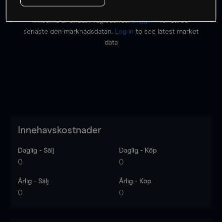
Priserna är endast vägledande.
Logga in
för att se
senaste den marknadsdatan.
Log in
to see latest market
data
Innehavskostnader
Daglig - Sälj
Daglig - Köp
0
0
Årlig - Sälj
Årlig - Köp
0
0