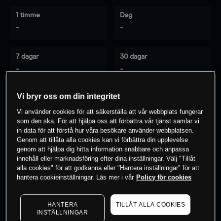
1 timme
Dag
-
-
7 dagar
30 dagar
-
-
Vi bryr oss om din integritet
0
% av kunderna har en
position i detta
Vi använder cookies för att säkerställa att vår webbplats fungerar
som den ska. För att hjälpa oss att förbättra vår tjänst samlar vi
instrument
in data för att förstå hur våra besökare använder webbplatsen.
Genom att tillåta alla cookies kan vi förbättra din upplevelse
genom att hjälpa dig hitta information snabbare och anpassa
Börja handla
innehåll eller marknadsföring efter dina inställningar. Välj "Tillåt
alla cookies" för att godkänna eller "Hantera inställningar" för att
hantera cookieinställningar. Läs mer i vår
Policy för cookies
HANTERA
TILLÅT ALLA COOKIES
INSTÄLLNINGAR