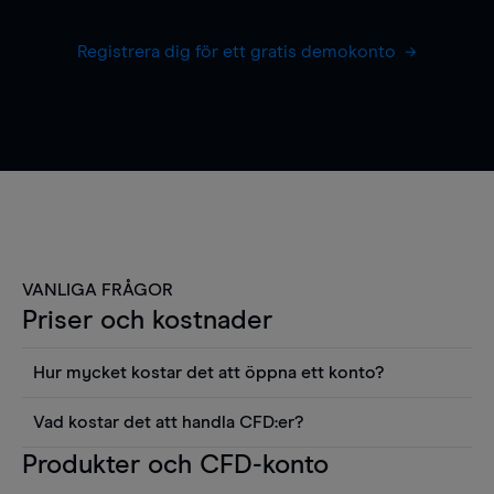
Registrera dig för ett gratis demokonto
VANLIGA FRÅGOR
Priser och kostnader
Hur mycket kostar det att öppna ett konto?
Det finns ingen kostnad för att öppna ett
Vad kostar det att handla CFD:er?
livekonto. Du kan också visa våra priser och
Det är en rad kostnader att tänka på när man
Produkter och CFD-konto
använda sådana verktyg som diagram, Reuters
handlar CFD:er, inkluderat spread,
news eller Morningstars kvantitativa