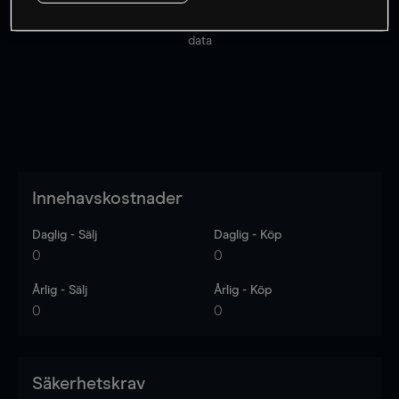
Priserna är endast vägledande.
Logga in
för att se
senaste den marknadsdatan.
Log in
to see latest market
data
Innehavskostnader
Daglig - Sälj
Daglig - Köp
0
0
Årlig - Sälj
Årlig - Köp
0
0
Säkerhetskrav