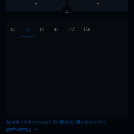
-
-
0
1D
3D
1V
1M
3M
1ÅR
Ansök om konto och få tillgång till avancerade
grafverktyg