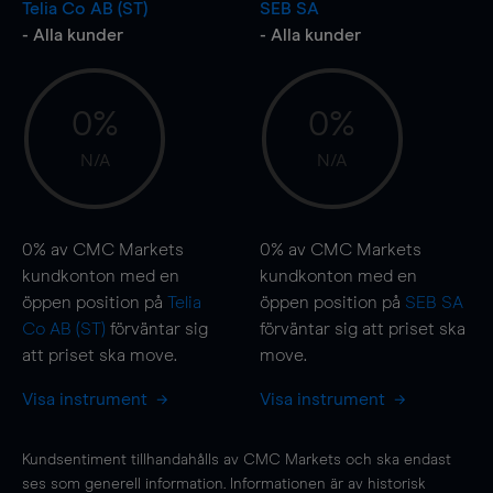
Telia Co AB (ST)
SEB SA
- Alla kunder
- Alla kunder
0%
0%
N/A
N/A
0%
av CMC Markets
0%
av CMC Markets
kundkonton med en
kundkonton med en
öppen position på
Telia
öppen position på
SEB SA
Co AB (ST)
förväntar sig
förväntar sig att priset ska
att priset ska
move
.
move
.
Visa instrument
Visa instrument
Kundsentiment tillhandahålls av CMC Markets och ska endast
ses som generell information. Informationen är av historisk