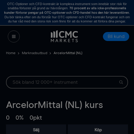
OTC-Optioner och CFD-kontrakt är komplexa instrument som innebär stor risk för
snabba förluster på grund av hävstången.
70 procent av alla icke-professionella
.
kunder förlorar pengar på OTC-optioner och CFD-handel hos den här leverantören
Du bör tänka efter om du förstår hur OTC-optioner och CFD-kontrakt fungerar och om
du har råd med den stora risk som finns för att du kommer att förlora dina pengar.
Bli kund
Home
Marknadsutbud
ArcelorMittal (NL)
ArcelorMittal (NL)
kurs
0
0%
0pkt
Sälj
Köp