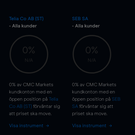
Telia Co AB (ST)
SEB SA
- Alla kunder
- Alla kunder
0%
0%
N/A
N/A
0%
av CMC Markets
0%
av CMC Markets
kundkonton med en
kundkonton med en
öppen position på
Telia
öppen position på
SEB
Co AB (ST)
förväntar sig
SA
förväntar sig att
att priset ska
move
.
priset ska
move
.
Visa instrument
Visa instrument