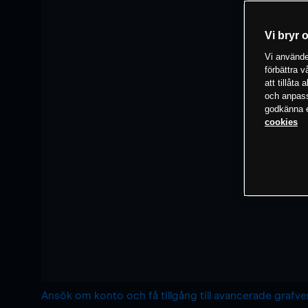
Vi bryr 
Vi använder
förbättra 
att tillåta
och anpassa
godkänna el
cookies
Ansök om konto och få tillgång till avancerade grafv