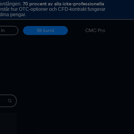
hävstången.
70 procent av alla icke-professionella
förstår hur OTC-optioner och CFD-kontrakt fungerar
 dina pengar.
 in
Bli kund
CMC Pro