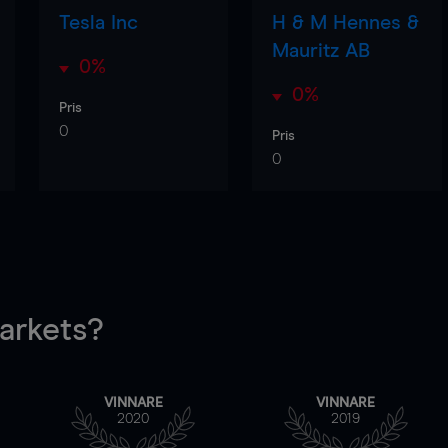
Tesla Inc
H & M Hennes &
Mauritz AB
0%
0%
Pris
0
Pris
0
rkets?
VINNARE
VINNARE
2020
2019