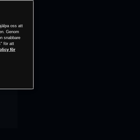
jälpa oss att
tsen. Genom
ion snabbare
" för att
olicy för