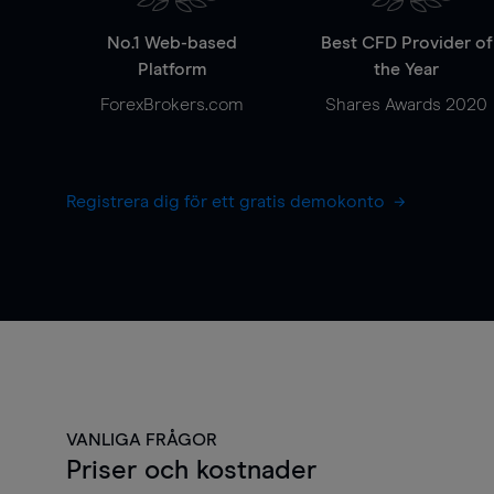
No.1 Web-based
Best CFD Provider of
Platform
the Year
ForexBrokers.com
Shares Awards 2020
Registrera dig för ett gratis demokonto
VANLIGA FRÅGOR
Priser och kostnader