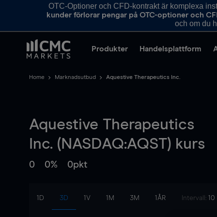
OTC-Optioner och CFD-kontrakt är komplexa instr
kunder förlorar pengar på OTC-optioner och CF
och om du ha
Produkter
Handelsplattform
Home
Marknadsutbud
Aquestive Therapeutics Inc.
Aquestive Therapeutics
Inc. (NASDAQ:AQST) kurs
0
0%
0pkt
1D
3D
1V
1M
3M
1ÅR
Intervall:
10