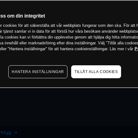
oss om din integritet
 cookies för att säkerställa att vår webbplats fungerar som den ska. För att h
vår tjänst samlar vi in data för att förstå hur våra besökare använder webbpla
 alla cookies kan vi förbättra din upplevelse genom att hjälpa dig hitta informat
 innehåll eller marknadsföring efter dina inställningar. Välj "Tillåt alla cookies
ler "Hantera inställningar" för att hantera cookieinställningar. Läs mer i vår
P
HANTERA INSTÄLLNINGAR
TILLÅT ALLA COOKIES
erktyg