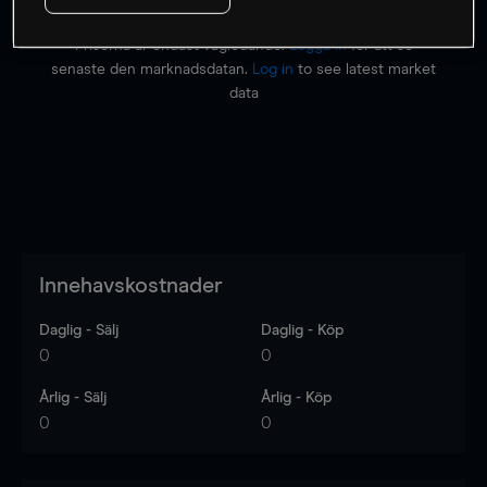
Priserna är endast vägledande.
Logga in
för att se
senaste den marknadsdatan.
Log in
to see latest market
data
Innehavskostnader
Daglig - Sälj
Daglig - Köp
0
0
Årlig - Sälj
Årlig - Köp
0
0