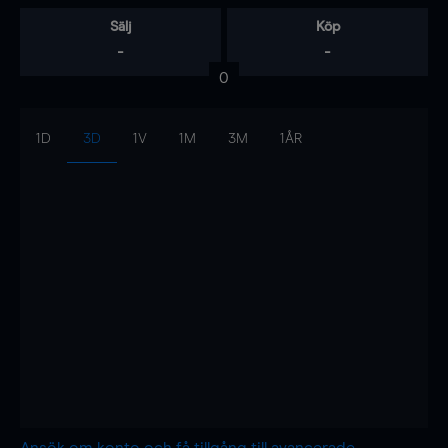
Sälj
Köp
-
-
0
1D
3D
1V
1M
3M
1ÅR