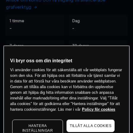
Ansök om konto och få tillgång till avancerade
grafverktyg
1 timme
Dag
-
-
7 dagar
30 dagar
-
-
Vi bryr oss om din integritet
Vi använder cookies för att säkerställa att vår webbplats fungerar
som den ska. För att hjälpa oss att förbättra vår tjänst samlar vi
0
% av kunderna har en
position i detta
in data för att förstå hur våra besökare använder webbplatsen.
instrument
Genom att tillåta alla cookies kan vi förbättra din upplevelse
genom att hjälpa dig hitta information snabbare och anpassa
innehåll eller marknadsföring efter dina inställningar. Välj "Tillåt
alla cookies" för att godkänna eller "Hantera inställningar" för att
Börja handla
hantera cookieinställningar. Läs mer i vår
Policy för cookies
HANTERA
TILLÅT ALLA COOKIES
INSTÄLLNINGAR