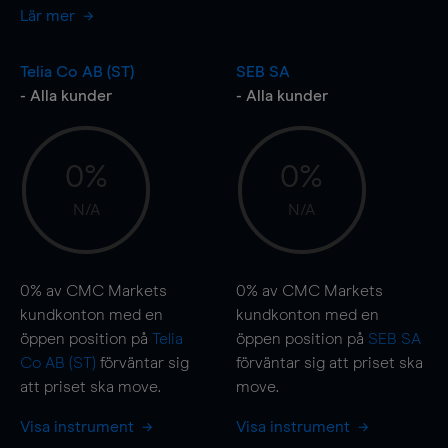
Lär mer
Telia Co AB (ST)
SEB SA
- Alla kunder
- Alla kunder
0%
0%
N/A
N/A
0%
av CMC Markets
0%
av CMC Markets
kundkonton med en
kundkonton med en
öppen position på
Telia
öppen position på
SEB SA
Co AB (ST)
förväntar sig
förväntar sig att priset ska
att priset ska
move
.
move
.
Visa instrument
Visa instrument