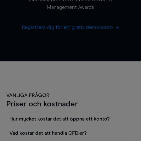
Management Awards
Registrera dig för ett gratis demokonto
VANLIGA FRÅGOR
Priser och kostnader
Hur mycket kostar det att öppna ett konto?
Det finns ingen kostnad för att öppna ett
Vad kostar det att handla CFD:er?
livekonto. Du kan också visa våra priser och