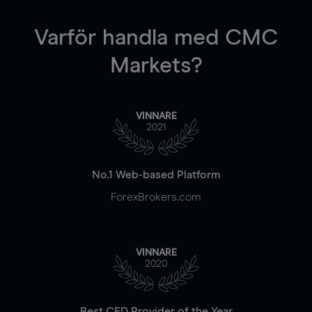
Varför handla
med CMC
Markets?
VINNARE
2021
No.1 Web-based Platform
ForexBrokers.com
VINNARE
2020
Best CFD Provider of the Year