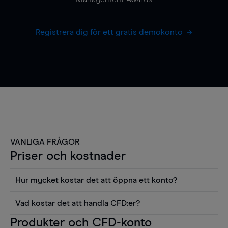
Registrera dig för ett gratis demokonto
VANLIGA FRÅGOR
Priser och kostnader
Hur mycket kostar det att öppna ett konto?
Det finns ingen kostnad för att öppna ett
Vad kostar det att handla CFD:er?
livekonto. Du kan också visa våra priser och
Det är en rad kostnader att tänka på när man
Produkter och CFD-konto
använda sådana verktyg som diagram, Reuters