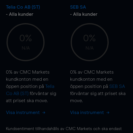
Telia Co AB (ST)
SEB SA
- Alla kunder
- Alla kunder
0%
0%
N/A
N/A
0%
av CMC Markets
0%
av CMC Markets
kundkonton med en
kundkonton med en
öppen position på
Telia
öppen position på
SEB SA
Co AB (ST)
förväntar sig
förväntar sig att priset ska
att priset ska
move
.
move
.
Visa instrument
Visa instrument
Kundsentiment tillhandahålls av CMC Markets och ska endast