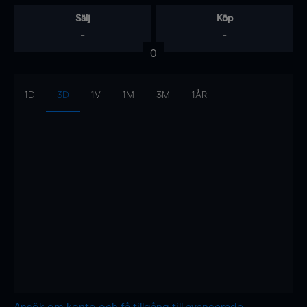
Sälj
Köp
-
-
0
1D
3D
1V
1M
3M
1ÅR