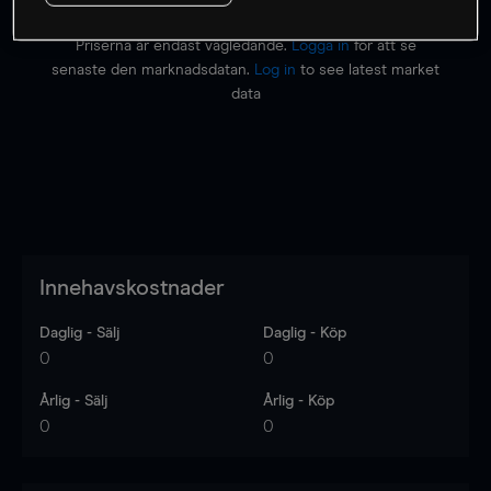
Priserna är endast vägledande.
Logga in
för att se
senaste den marknadsdatan.
Log in
to see latest market
data
Innehavskostnader
Daglig - Sälj
Daglig - Köp
0
0
Årlig - Sälj
Årlig - Köp
0
0