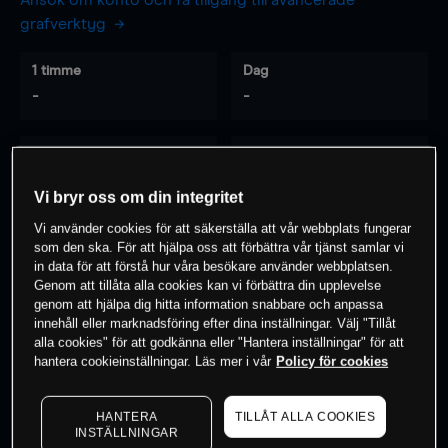
Ansök om konto och få tillgång till avancerade
grafverktyg
1 timme
Dag
-
-
7 dagar
30 dagar
-
-
Vi bryr oss om din integritet
Vi använder cookies för att säkerställa att vår webbplats fungerar
som den ska. För att hjälpa oss att förbättra vår tjänst samlar vi
0
% av kunderna har en
position i detta
in data för att förstå hur våra besökare använder webbplatsen.
Genom att tillåta alla cookies kan vi förbättra din upplevelse
instrument
genom att hjälpa dig hitta information snabbare och anpassa
innehåll eller marknadsföring efter dina inställningar. Välj "Tillåt
alla cookies" för att godkänna eller "Hantera inställningar" för att
Börja handla
hantera cookieinställningar. Läs mer i vår
Policy för cookies
HANTERA
TILLÅT ALLA COOKIES
INSTÄLLNINGAR