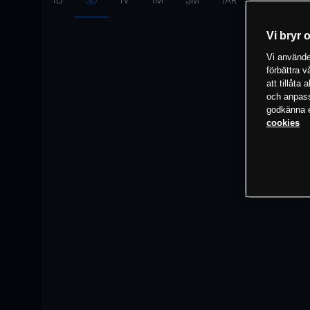
1D
3D
1V
1M
3M
1ÅR
Intervall:
10
Vi bryr 
Vi använder
förbättra 
att tillåta
och anpassa
godkänna el
cookies