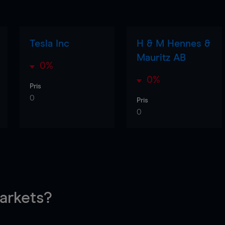
Tesla Inc
H & M Hennes &
Mauritz AB
0%
0%
Pris
0
Pris
0
rkets?