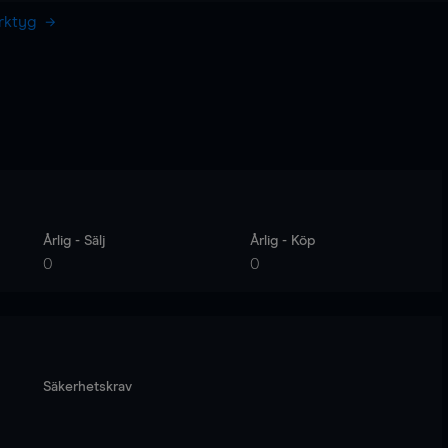
erktyg
Årlig - Sälj
Årlig - Köp
0
0
Säkerhetskrav