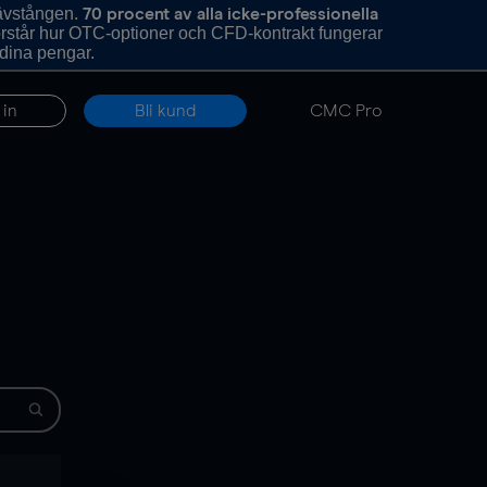
hävstången.
70 procent av alla icke-professionella
förstår hur OTC-optioner och CFD-kontrakt fungerar
 dina pengar.
 in
Bli kund
CMC Pro