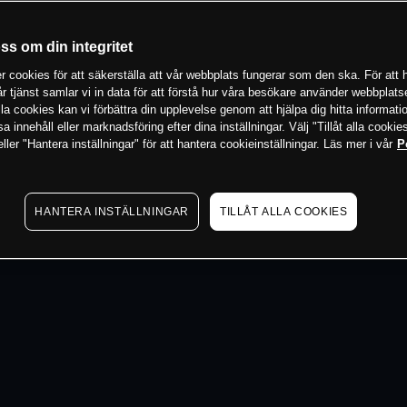
 min
oss om din integritet
 cookies för att säkerställa att vår webbplats fungerar som den ska. För att h
vår tjänst samlar vi in data för att förstå hur våra besökare använder webbpla
 alla cookies kan vi förbättra din upplevelse genom att hjälpa dig hitta informat
 innehåll eller marknadsföring efter dina inställningar. Välj "Tillåt alla cookies
ler "Hantera inställningar" för att hantera cookieinställningar. Läs mer i vår
P
HANTERA INSTÄLLNINGAR
TILLÅT ALLA COOKIES