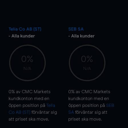
Telia Co AB (ST)
SEB SA
- Alla kunder
- Alla kunder
0%
0%
N/A
N/A
0%
av CMC Markets
0%
av CMC Markets
kundkonton med en
kundkonton med en
öppen position på
Telia
öppen position på
SEB
Co AB (ST)
förväntar sig
SA
förväntar sig att
att priset ska
move
.
priset ska
move
.