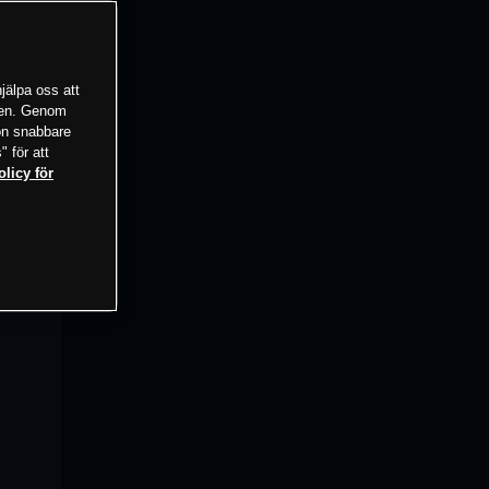
jälpa oss att
tsen. Genom
ion snabbare
" för att
olicy för