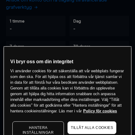
Ansök om konto och få tillgång till avancerade
grafverktyg
1 timme
Dag
-
-
7 dagar
30 dagar
-
-
Vi bryr oss om din integritet
Vi använder cookies för att säkerställa att vår webbplats fungerar
som den ska. För att hjälpa oss att förbättra vår tjänst samlar vi
0
% av kunderna har en
position i detta
in data för att förstå hur våra besökare använder webbplatsen.
instrument
Genom att tillåta alla cookies kan vi förbättra din upplevelse
genom att hjälpa dig hitta information snabbare och anpassa
innehåll eller marknadsföring efter dina inställningar. Välj "Tillåt
alla cookies" för att godkänna eller "Hantera inställningar" för att
Börja handla
hantera cookieinställningar. Läs mer i vår
Policy för cookies
HANTERA
TILLÅT ALLA COOKIES
INSTÄLLNINGAR