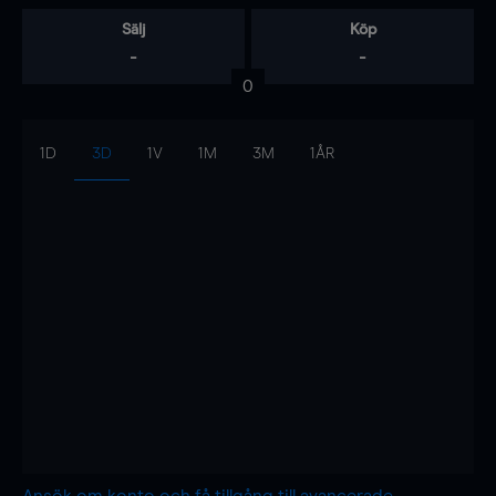
Sälj
Köp
-
-
0
1D
3D
1V
1M
3M
1ÅR