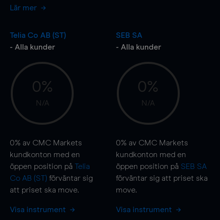
Lär mer
Telia Co AB (ST)
SEB SA
- Alla kunder
- Alla kunder
0%
0%
N/A
N/A
0%
av CMC Markets
0%
av CMC Markets
kundkonton med en
kundkonton med en
öppen position på
Telia
öppen position på
SEB SA
Co AB (ST)
förväntar sig
förväntar sig att priset ska
att priset ska
move
.
move
.
Visa instrument
Visa instrument