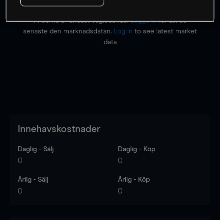
Priserna är endast vägledande.
Logga in
för att se
senaste den marknadsdatan.
Log in
to see latest market
data
Innehavskostnader
Daglig - Sälj
Daglig - Köp
0
0
Årlig - Sälj
Årlig - Köp
0
0