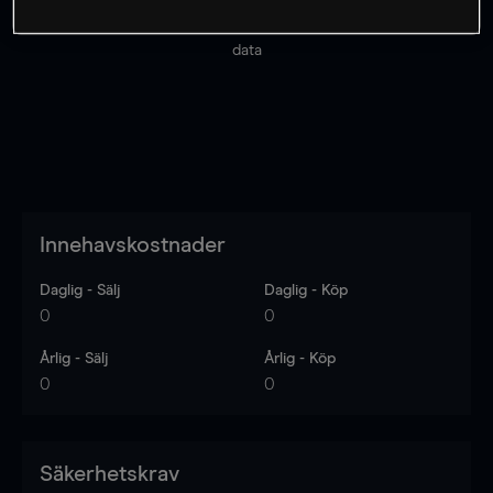
Priserna är endast vägledande.
Logga in
för att se
senaste den marknadsdatan.
Log in
to see latest market
data
Innehavskostnader
Daglig - Sälj
Daglig - Köp
0
0
Årlig - Sälj
Årlig - Köp
0
0
Säkerhetskrav