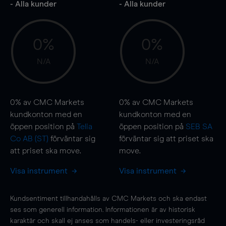
- Alla kunder
- Alla kunder
0%
0%
N/A
N/A
0%
av CMC Markets
0%
av CMC Markets
kundkonton med en
kundkonton med en
öppen position på
Telia
öppen position på
SEB SA
Co AB (ST)
förväntar sig
förväntar sig att priset ska
att priset ska
move
.
move
.
Visa instrument
Visa instrument
Kundsentiment tillhandahålls av CMC Markets och ska endast
ses som generell information. Informationen är av historisk
karaktär och skall ej anses som handels- eller investeringsråd