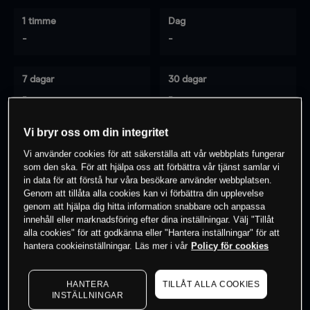
1 timme
Dag
-
-
7 dagar
30 dagar
-
-
Vi bryr oss om din integritet
Vi använder cookies för att säkerställa att vår webbplats fungerar
0
% av kunderna har en
position i detta
som den ska. För att hjälpa oss att förbättra vår tjänst samlar vi
instrument
in data för att förstå hur våra besökare använder webbplatsen.
Genom att tillåta alla cookies kan vi förbättra din upplevelse
genom att hjälpa dig hitta information snabbare och anpassa
innehåll eller marknadsföring efter dina inställningar. Välj "Tillåt
Börja handla
alla cookies" för att godkänna eller "Hantera inställningar" för att
hantera cookieinställningar. Läs mer i vår
Policy för cookies
HANTERA
TILLÅT ALLA COOKIES
INSTÄLLNINGAR