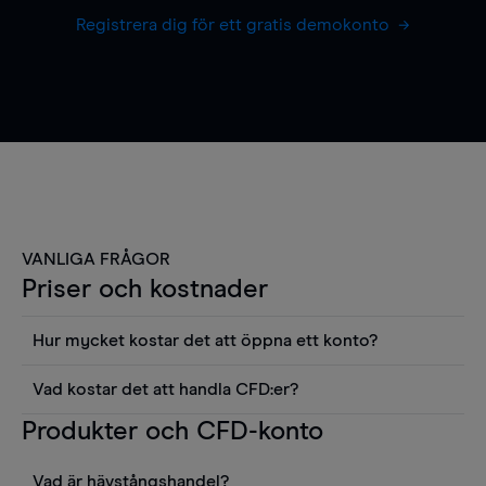
Registrera dig för ett gratis demokonto
VANLIGA FRÅGOR
Priser och kostnader
Hur mycket kostar det att öppna ett konto?
Det finns ingen kostnad för att öppna ett
Vad kostar det att handla CFD:er?
livekonto. Du kan också visa våra priser och
Det är en rad kostnader att tänka på när man
Produkter och CFD-konto
använda sådana verktyg som diagram, Reuters
handlar CFD:er, inkluderat spread,
news eller Morningstars kvantitativa
innehavskostnader (för positioner som hålls öppna
aktierapporter utan kostnad.
Vad är hävstångshandel?