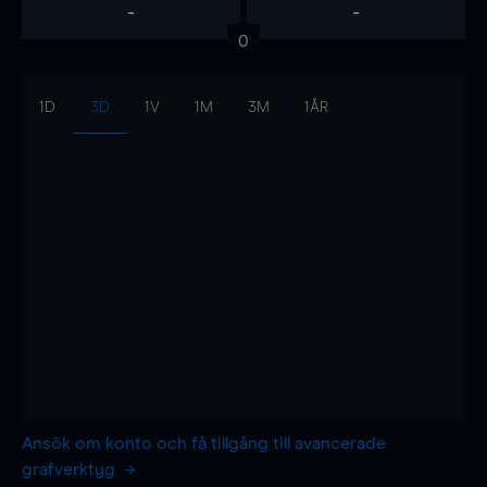
-
-
0
1D
3D
1V
1M
3M
1ÅR
Ansök om konto och få tillgång till avancerade
grafverktyg