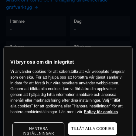
Ansök om konto och få tillgång till avancerade
grafverktyg
1 timme
Dag
-
-
7 dagar
30 dagar
-
-
Vi bryr oss om din integritet
Vi använder cookies för att säkerställa att vår webbplats fungerar
som den ska. För att hjälpa oss att förbättra vår tjänst samlar vi
0
% av kunderna har en
position i detta
in data för att förstå hur våra besökare använder webbplatsen.
instrument
Genom att tillåta alla cookies kan vi förbättra din upplevelse
genom att hjälpa dig hitta information snabbare och anpassa
innehåll eller marknadsföring efter dina inställningar. Välj "Tillåt
alla cookies" för att godkänna eller "Hantera inställningar" för att
Börja handla
hantera cookieinställningar. Läs mer i vår
Policy för cookies
HANTERA
TILLÅT ALLA COOKIES
INSTÄLLNINGAR