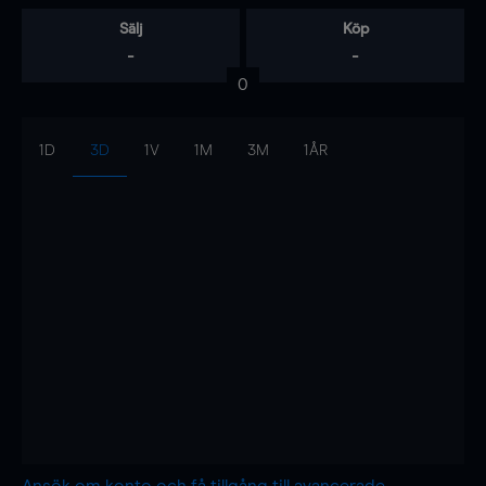
Sälj
Köp
-
-
0
1D
3D
1V
1M
3M
1ÅR