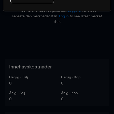
Priserna är endast vägledande.
Logga in
för att se
senaste den marknadsdatan.
Log in
to see latest market
data
Innehavskostnader
Daglig - Sälj
Daglig - Köp
0
0
Årlig - Sälj
Årlig - Köp
0
0