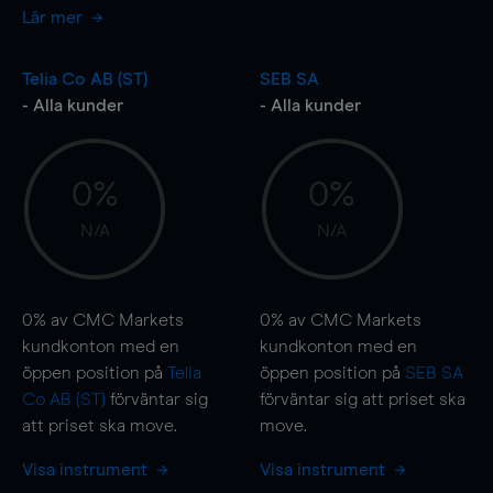
Lär mer
Telia Co AB (ST)
SEB SA
- Alla kunder
- Alla kunder
0%
0%
N/A
N/A
0%
av CMC Markets
0%
av CMC Markets
kundkonton med en
kundkonton med en
öppen position på
Telia
öppen position på
SEB SA
Co AB (ST)
förväntar sig
förväntar sig att priset ska
att priset ska
move
.
move
.
Visa instrument
Visa instrument