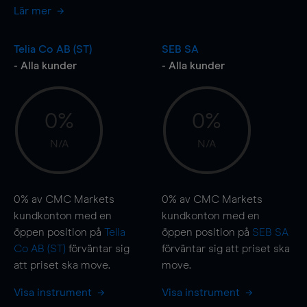
Lär mer
Telia Co AB (ST)
SEB SA
- Alla kunder
- Alla kunder
0%
0%
N/A
N/A
0%
av CMC Markets
0%
av CMC Markets
kundkonton med en
kundkonton med en
öppen position på
Telia
öppen position på
SEB SA
Co AB (ST)
förväntar sig
förväntar sig att priset ska
att priset ska
move
.
move
.
Visa instrument
Visa instrument