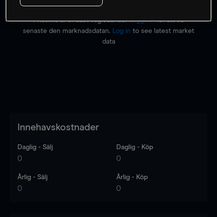
Priserna är endast vägledande.
Logga in
för att se
senaste den marknadsdatan.
Log in
to see latest market
data
Innehavskostnader
Daglig - Sälj
Daglig - Köp
0
0
Årlig - Sälj
Årlig - Köp
0
0