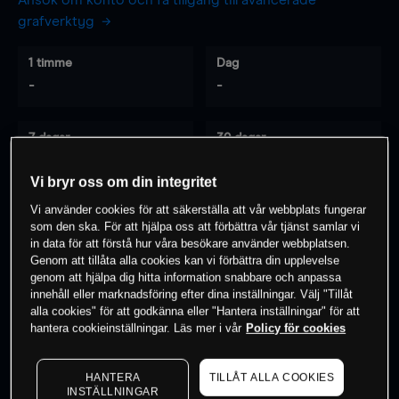
Ansök om konto och få tillgång till avancerade
grafverktyg
1 timme
Dag
-
-
7 dagar
30 dagar
-
-
Vi bryr oss om din integritet
Vi använder cookies för att säkerställa att vår webbplats fungerar
som den ska. För att hjälpa oss att förbättra vår tjänst samlar vi
0
% av kunderna har en
position i detta
in data för att förstå hur våra besökare använder webbplatsen.
instrument
Genom att tillåta alla cookies kan vi förbättra din upplevelse
genom att hjälpa dig hitta information snabbare och anpassa
innehåll eller marknadsföring efter dina inställningar. Välj "Tillåt
alla cookies" för att godkänna eller "Hantera inställningar" för att
Börja handla
hantera cookieinställningar. Läs mer i vår
Policy för cookies
HANTERA
TILLÅT ALLA COOKIES
INSTÄLLNINGAR