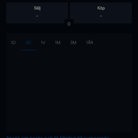
Sälj
Köp
-
-
0
1D
3D
1V
1M
3M
1ÅR