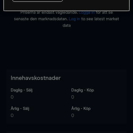
Priserna är endast vägledande.
Logga in
för att se
senaste den marknadsdatan.
Log in
to see latest market
data
Innehavskostnader
Daglig - Sälj
Daglig - Köp
0
0
Årlig - Sälj
Årlig - Köp
0
0