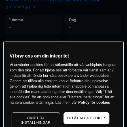
Ansök om konto och få tillgång till avancerade
grafverktyg
1 timme
Dag
-
-
7 dagar
30 dagar
-
-
Vi bryr oss om din integritet
Vi använder cookies för att säkerställa att vår webbplats fungerar
som den ska. För att hjälpa oss att förbättra vår tjänst samlar vi
0
% av kunderna har en
position i detta
in data för att förstå hur våra besökare använder webbplatsen.
Genom att tillåta alla cookies kan vi förbättra din upplevelse
instrument
genom att hjälpa dig hitta information snabbare och anpassa
innehåll eller marknadsföring efter dina inställningar. Välj "Tillåt
alla cookies" för att godkänna eller "Hantera inställningar" för att
Börja handla
hantera cookieinställningar. Läs mer i vår
Policy för cookies
HANTERA
TILLÅT ALLA COOKIES
INSTÄLLNINGAR