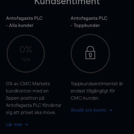
Kundsentiment
Antofagasta PLC
Antofagasta PLC
- Alla kunder
- Toppkunder
0%
N/A
0%
av CMC Markets
Toppkundsentimentet är
kundkonton med en
endast tillgängligt för
öppen position på
CMC-kunder.
Antofagasta PLC förväntar
Ansök om konto
sig att priset ska
move
.
Lär mer