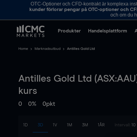
OTC-Optioner och CFD-kontrakt är komplexa instr
kunder förlorar pengar på OTC-optioner och CF
och om du ha
Produkter
Handelsplattform
Home
Marknadsutbud
Antilles Gold Ltd
Antilles Gold Ltd (ASX:AAU
kurs
0
0%
0pkt
1D
3D
1V
1M
3M
1ÅR
Intervall:
10