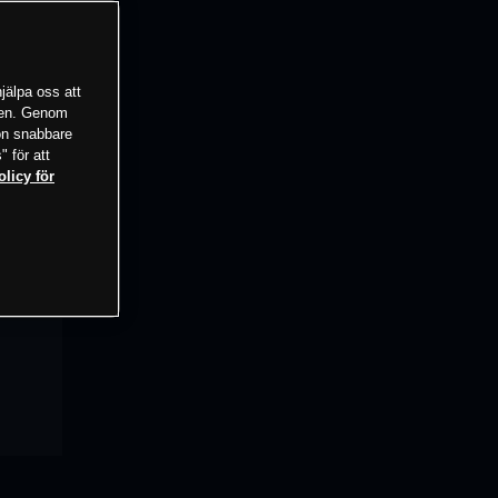
jälpa oss att
tsen. Genom
ion snabbare
" för att
olicy för