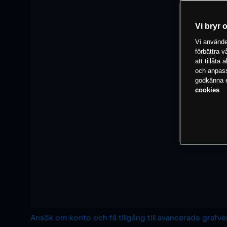
Vi bryr 
Vi använder
förbättra 
att tillåta
och anpassa
godkänna el
cookies
Ansök om konto och få tillgång till avancerade grafv