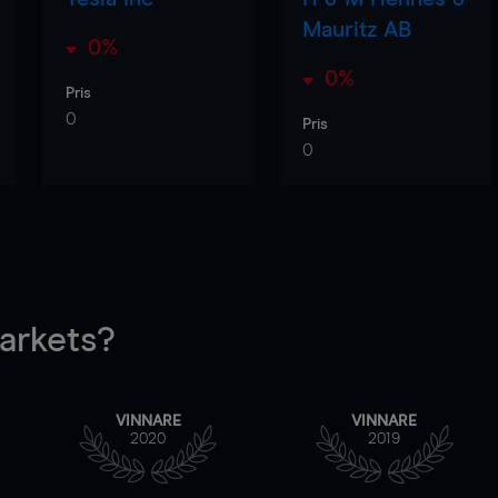
Mauritz AB
0%
0%
Pris
0
Pris
0
rkets?
VINNARE
VINNARE
2020
2019