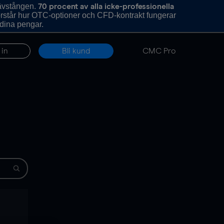
hävstången.
70 procent av alla icke-professionella
förstår hur OTC-optioner och CFD-kontrakt fungerar
 dina pengar.
 in
Bli kund
CMC Pro