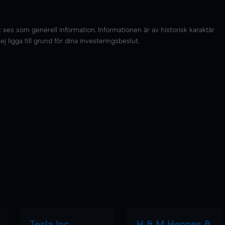
es som generell information. Informationen är av historisk karaktär
 ligga till grund för dina investeringsbeslut.
Tesla Inc
H & M Hennes &