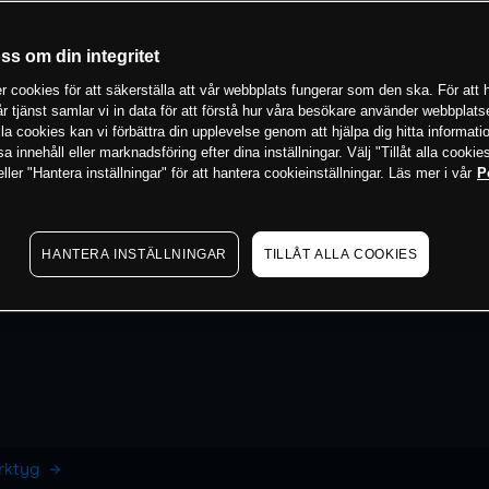
oss om din integritet
 cookies för att säkerställa att vår webbplats fungerar som den ska. För att h
vår tjänst samlar vi in data för att förstå hur våra besökare använder webbpla
 alla cookies kan vi förbättra din upplevelse genom att hjälpa dig hitta informat
 innehåll eller marknadsföring efter dina inställningar. Välj "Tillåt alla cookies
ler "Hantera inställningar" för att hantera cookieinställningar. Läs mer i vår
P
HANTERA INSTÄLLNINGAR
TILLÅT ALLA COOKIES
erktyg