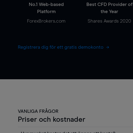
No.1 Web-based
Best CFD Provider of
Platform
the Year
ForexBrokers.com
Shares Awards 2020
Registrera dig för ett gratis demokonto
VANLIGA FRÅGOR
Priser och kostnader