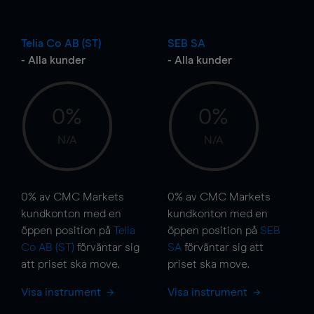
Telia Co AB (ST)
SEB SA
- Alla kunder
- Alla kunder
0%
0%
N/A
N/A
0%
av CMC Markets
0%
av CMC Markets
kundkonton med en
kundkonton med en
öppen position på
Telia
öppen position på
SEB
Co AB (ST)
förväntar sig
SA
förväntar sig att
att priset ska
move
.
priset ska
move
.
Visa instrument
Visa instrument