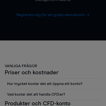
Registrera dig för ett gratis demokonto
VANLIGA FRÅGOR
Priser och kostnader
Hur mycket kostar det att öppna ett konto?
Det finns ingen kostnad för att öppna ett
Vad kostar det att handla CFD:er?
livekonto. Du kan också visa våra priser och
Det är en rad kostnader att tänka på när man
Produkter och CFD-konto
använda sådana verktyg som diagram, Reuters