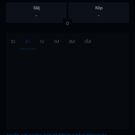
Sälj
Köp
-
-
0
1D
3D
1V
1M
3M
1ÅR