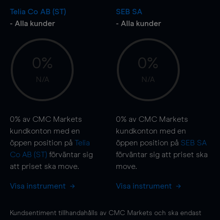
Telia Co AB (ST)
SEB SA
- Alla kunder
- Alla kunder
0%
0%
N/A
N/A
0%
av CMC Markets
0%
av CMC Markets
kundkonton med en
kundkonton med en
öppen position på
Telia
öppen position på
SEB SA
Co AB (ST)
förväntar sig
förväntar sig att priset ska
att priset ska
move
.
move
.
Visa instrument
Visa instrument
Kundsentiment tillhandahålls av CMC Markets och ska endast