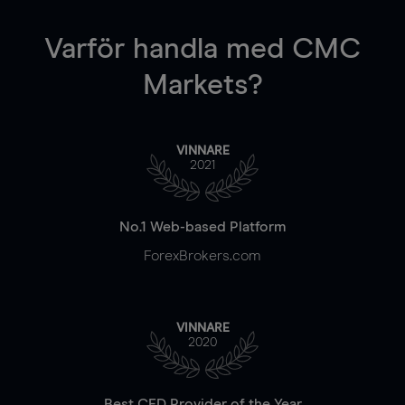
Varför handla
med CMC
Markets?
VINNARE
2021
No.1 Web-based Platform
ForexBrokers.com
VINNARE
2020
Best CFD Provider of the Year