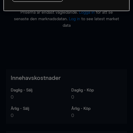
Priserna är endast vägledande.
Logga in
för att se
senaste den marknadsdatan.
Log in
to see latest market
data
Innehavskostnader
Daglig - Sälj
Daglig - Köp
0
0
Årlig - Sälj
Årlig - Köp
0
0