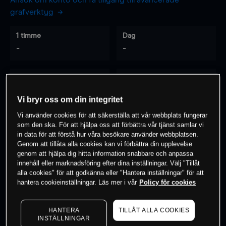
Ansök om konto och få tillgång till avancerade
grafverktyg
1 timme
Dag
-
-
7 dagar
30 dagar
-
-
Vi bryr oss om din integritet
Vi använder cookies för att säkerställa att vår webbplats fungerar
som den ska. För att hjälpa oss att förbättra vår tjänst samlar vi
0
% av kunderna har en
position i detta
in data för att förstå hur våra besökare använder webbplatsen.
Genom att tillåta alla cookies kan vi förbättra din upplevelse
instrument
genom att hjälpa dig hitta information snabbare och anpassa
innehåll eller marknadsföring efter dina inställningar. Välj "Tillåt
alla cookies" för att godkänna eller "Hantera inställningar" för att
Börja handla
hantera cookieinställningar. Läs mer i vår
Policy för cookies
HANTERA
TILLÅT ALLA COOKIES
INSTÄLLNINGAR