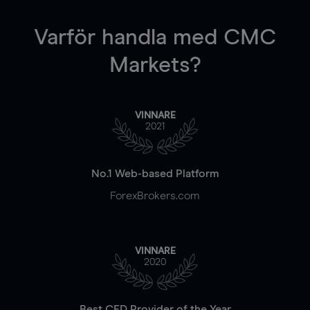
Varför handla
med CMC
Markets?
VINNARE
2021
No.1 Web-based Platform
ForexBrokers.com
VINNARE
2020
Best CFD Provider of the Year