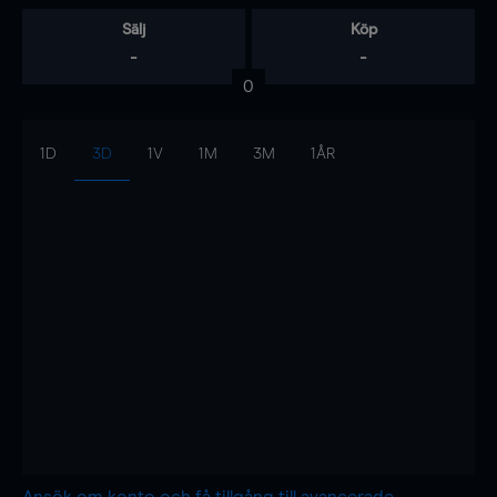
Sälj
Köp
-
-
0
1D
3D
1V
1M
3M
1ÅR