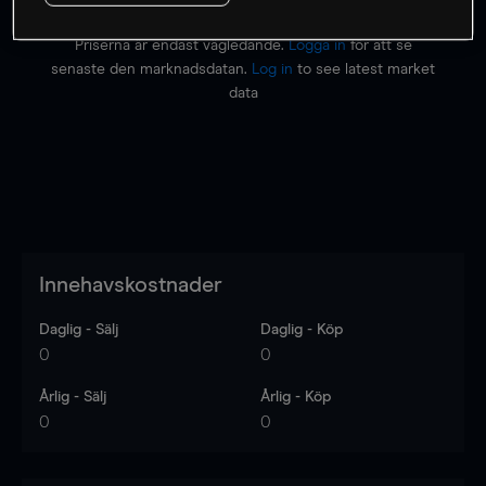
Priserna är endast vägledande.
Logga in
för att se
senaste den marknadsdatan.
Log in
to see latest market
data
Innehavskostnader
Daglig - Sälj
Daglig - Köp
0
0
Årlig - Sälj
Årlig - Köp
0
0