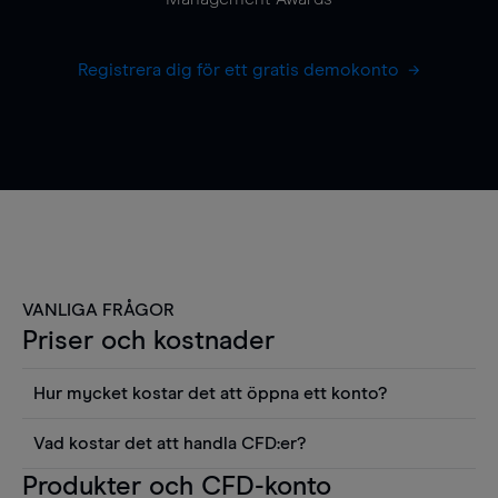
Registrera dig för ett gratis demokonto
VANLIGA FRÅGOR
Priser och kostnader
Hur mycket kostar det att öppna ett konto?
Det finns ingen kostnad för att öppna ett
Vad kostar det att handla CFD:er?
livekonto. Du kan också visa våra priser och
Det är en rad kostnader att tänka på när man
Produkter och CFD-konto
använda sådana verktyg som diagram, Reuters