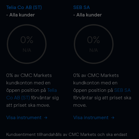
Telia Co AB (ST)
SEB SA
- Alla kunder
- Alla kunder
0%
0%
N/A
N/A
0%
av CMC Markets
0%
av CMC Markets
kundkonton med en
kundkonton med en
öppen position på
Telia
öppen position på
SEB SA
Co AB (ST)
förväntar sig
förväntar sig att priset ska
att priset ska
move
.
move
.
Visa instrument
Visa instrument
Kundsentiment tillhandahålls av CMC Markets och ska endast