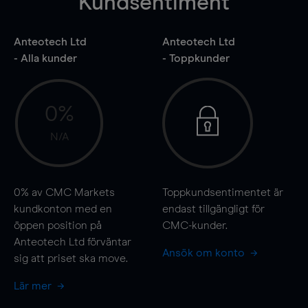
Kundsentiment
Anteotech Ltd
Anteotech Ltd
- Alla kunder
- Toppkunder
0%
N/A
0%
av CMC Markets
Toppkundsentimentet är
kundkonton med en
endast tillgängligt för
öppen position på
CMC-kunder.
Anteotech Ltd förväntar
Ansök om konto
sig att priset ska
move
.
Lär mer