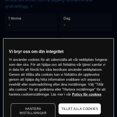
Ansök om konto och få tillgång till avancerade
grafverktyg
1 timme
Dag
-
-
7 dagar
30 dagar
-
-
Vi bryr oss om din integritet
Vi använder cookies för att säkerställa att vår webbplats fungerar
som den ska. För att hjälpa oss att förbättra vår tjänst samlar vi
0
% av kunderna har en
position i detta
in data för att förstå hur våra besökare använder webbplatsen.
Genom att tillåta alla cookies kan vi förbättra din upplevelse
instrument
genom att hjälpa dig hitta information snabbare och anpassa
innehåll eller marknadsföring efter dina inställningar. Välj "Tillåt
alla cookies" för att godkänna eller "Hantera inställningar" för att
Börja handla
hantera cookieinställningar. Läs mer i vår
Policy för cookies
HANTERA
TILLÅT ALLA COOKIES
INSTÄLLNINGAR