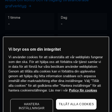
Ansök om konto och få tillgång till avancerade
grafverktyg
1 timme
Dag
-
-
7 dagar
30 dagar
-
-
Vi bryr oss om din integritet
Vi använder cookies för att säkerställa att vår webbplats fungerar
som den ska. För att hjälpa oss att förbättra vår tjänst samlar vi
0
% av kunderna har en
position i detta
in data för att förstå hur våra besökare använder webbplatsen.
Genom att tillåta alla cookies kan vi förbättra din upplevelse
instrument
genom att hjälpa dig hitta information snabbare och anpassa
innehåll eller marknadsföring efter dina inställningar. Välj "Tillåt
alla cookies" för att godkänna eller "Hantera inställningar" för att
Börja handla
hantera cookieinställningar. Läs mer i vår
Policy för cookies
HANTERA
TILLÅT ALLA COOKIES
INSTÄLLNINGAR