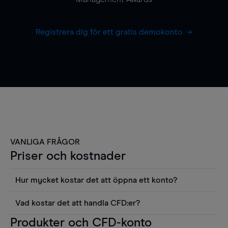
Registrera dig för ett gratis demokonto
VANLIGA FRÅGOR
Priser och kostnader
Hur mycket kostar det att öppna ett konto?
Det finns ingen kostnad för att öppna ett
Vad kostar det att handla CFD:er?
livekonto. Du kan också visa våra priser och
Det är en rad kostnader att tänka på när man
Produkter och CFD-konto
använda sådana verktyg som diagram, Reuters