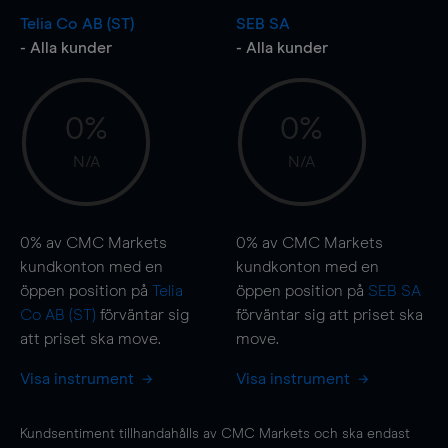
Telia Co AB (ST)
SEB SA
- Alla kunder
- Alla kunder
0%
0%
N/A
N/A
0%
av CMC Markets
0%
av CMC Markets
kundkonton med en
kundkonton med en
öppen position på
Telia
öppen position på
SEB SA
Co AB (ST)
förväntar sig
förväntar sig att priset ska
att priset ska
move
.
move
.
Visa instrument
Visa instrument
Kundsentiment tillhandahålls av CMC Markets och ska endast