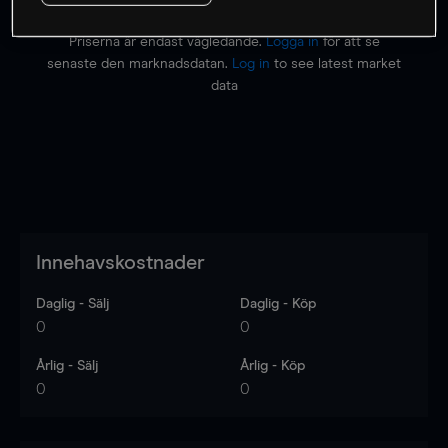
Priserna är endast vägledande.
Logga in
för att se
senaste den marknadsdatan.
Log in
to see latest market
data
Innehavskostnader
Daglig - Sälj
Daglig - Köp
0
0
Årlig - Sälj
Årlig - Köp
0
0