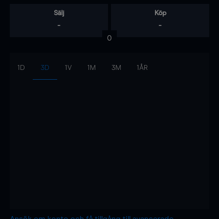
Sälj
Köp
-
-
0
1D
3D
1V
1M
3M
1ÅR