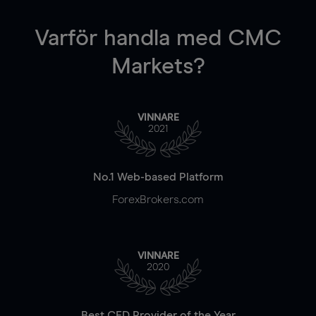
Varför handla
med CMC
Markets?
VINNARE
2021
No.1 Web-based Platform
ForexBrokers.com
VINNARE
2020
Best CFD Provider of the Year