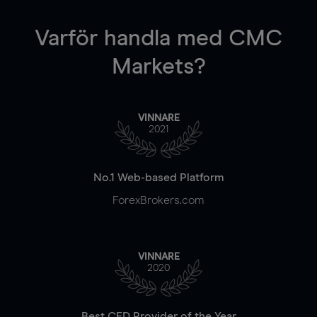
Varför handla
med CMC
Markets?
VINNARE
2021
No.1 Web-based Platform
ForexBrokers.com
VINNARE
2020
Best CFD Provider of the Year