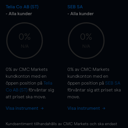
Telia Co AB (ST)
SEB SA
- Alla kunder
- Alla kunder
0%
0%
N/A
N/A
0%
av CMC Markets
0%
av CMC Markets
kundkonton med en
kundkonton med en
öppen position på
Telia
öppen position på
SEB SA
Co AB (ST)
förväntar sig
förväntar sig att priset ska
att priset ska
move
.
move
.
Visa instrument
Visa instrument
Kundsentiment tillhandahålls av CMC Markets och ska endast