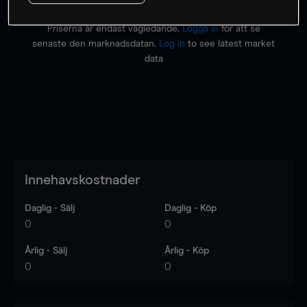
Priserna är endast vägledande.
Logga in
för att se
senaste den marknadsdatan.
Log in
to see latest market
data
Innehavskostnader
Daglig - Sälj
Daglig - Köp
0
0
Årlig - Sälj
Årlig - Köp
0
0