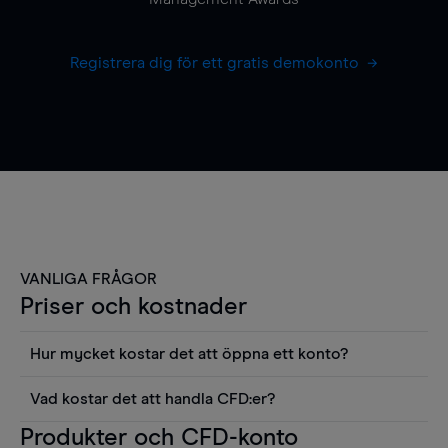
Registrera dig för ett gratis demokonto
VANLIGA FRÅGOR
Priser och kostnader
Hur mycket kostar det att öppna ett konto?
Det finns ingen kostnad för att öppna ett
Vad kostar det att handla CFD:er?
livekonto. Du kan också visa våra priser och
Det är en rad kostnader att tänka på när man
Produkter och CFD-konto
använda sådana verktyg som diagram, Reuters