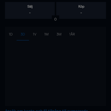
Sälj
Köp
-
-
0
1D
3D
1V
1M
3M
1ÅR