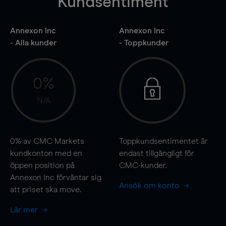
Kundsentiment
Annexon Inc
Annexon Inc
- Alla kunder
- Toppkunder
0%
N/A
0%
av CMC Markets
Toppkundsentimentet är
kundkonton med en
endast tillgängligt för
öppen position på
CMC-kunder.
Annexon Inc förväntar sig
Ansök om konto
att priset ska
move
.
Lär mer