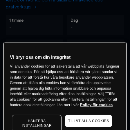
Ansök om konto och få tillgång till avancerade
grafverktyg
1 timme
Dag
-
-
7 dagar
30 dagar
-
-
Vi bryr oss om din integritet
Vi använder cookies för att säkerställa att vår webbplats fungerar
som den ska. För att hjälpa oss att förbättra vår tjänst samlar vi
0
% av kunderna har en
position i detta
in data för att förstå hur våra besökare använder webbplatsen.
Genom att tillåta alla cookies kan vi förbättra din upplevelse
instrument
genom att hjälpa dig hitta information snabbare och anpassa
innehåll eller marknadsföring efter dina inställningar. Välj "Tillåt
alla cookies" för att godkänna eller "Hantera inställningar" för att
Börja handla
hantera cookieinställningar. Läs mer i vår
Policy för cookies
HANTERA
TILLÅT ALLA COOKIES
INSTÄLLNINGAR