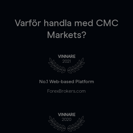
Varför handla
med CMC
Markets?
VINNARE
2021
No.1 Web-based Platform
ForexBrokers.com
VINNARE
2020