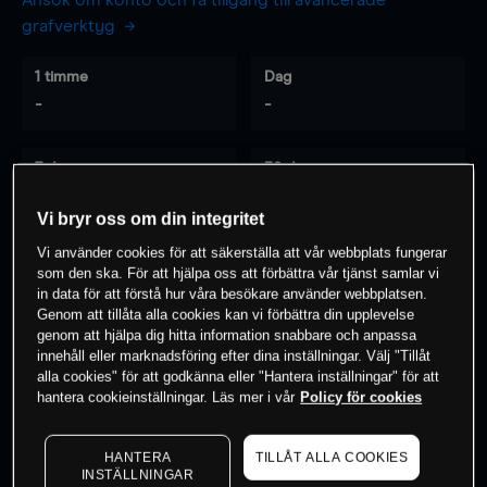
Ansök om konto och få tillgång till avancerade
grafverktyg
1 timme
Dag
-
-
7 dagar
30 dagar
-
-
Vi bryr oss om din integritet
Vi använder cookies för att säkerställa att vår webbplats fungerar
som den ska. För att hjälpa oss att förbättra vår tjänst samlar vi
0
% av kunderna har en
position i detta
in data för att förstå hur våra besökare använder webbplatsen.
Genom att tillåta alla cookies kan vi förbättra din upplevelse
instrument
genom att hjälpa dig hitta information snabbare och anpassa
innehåll eller marknadsföring efter dina inställningar. Välj "Tillåt
alla cookies" för att godkänna eller "Hantera inställningar" för att
Börja handla
hantera cookieinställningar. Läs mer i vår
Policy för cookies
HANTERA
TILLÅT ALLA COOKIES
INSTÄLLNINGAR