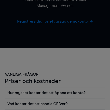
Management Awards
Registrera dig för ett gratis demokonto
VANLIGA FRÅGOR
Priser och kostnader
Hur mycket kostar det att öppna ett konto?
Det finns ingen kostnad för att öppna ett
Vad kostar det att handla CFD:er?
livekonto. Du kan också visa våra priser och