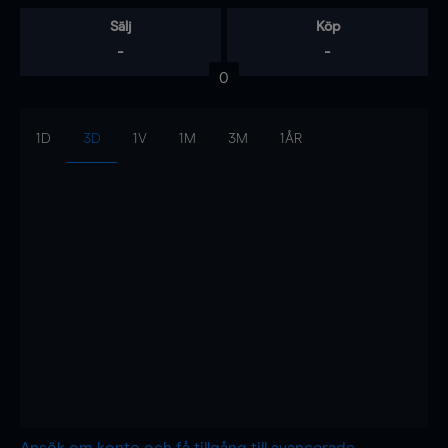
Sälj
Köp
-
-
0
1D
3D
1V
1M
3M
1ÅR