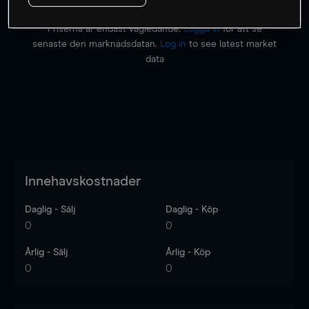
Priserna är endast vägledande.
Logga in
för att se
senaste den marknadsdatan.
Log in
to see latest market
data
Innehavskostnader
Daglig - Sälj
Daglig - Köp
0
0
Årlig - Sälj
Årlig - Köp
0
0