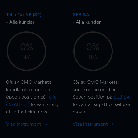
Telia Co AB (ST)
SEB SA
- Alla kunder
- Alla kunder
0%
0%
N/A
N/A
0%
av CMC Markets
0%
av CMC Markets
kundkonton med en
kundkonton med en
öppen position på
Telia
öppen position på
SEB SA
Co AB (ST)
förväntar sig
förväntar sig att priset ska
att priset ska
move
.
move
.
Visa instrument
Visa instrument