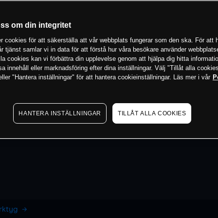
oss om din integritet
 cookies för att säkerställa att vår webbplats fungerar som den ska. För att h
vår tjänst samlar vi in data för att förstå hur våra besökare använder webbpla
 alla cookies kan vi förbättra din upplevelse genom att hjälpa dig hitta informat
 innehåll eller marknadsföring efter dina inställningar. Välj "Tillåt alla cookies
ler "Hantera inställningar" för att hantera cookieinställningar. Läs mer i vår
P
HANTERA INSTÄLLNINGAR
TILLÅT ALLA COOKIES
erktyg