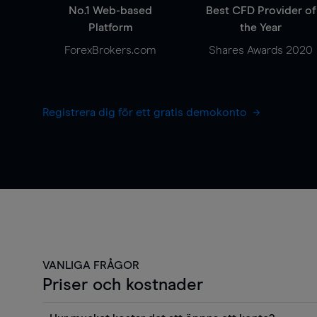
No.1 Web-based
Best CFD Provider of
Platform
the Year
ForexBrokers.com
Shares Awards 2020
Registrera dig för ett gratis demokonto
VANLIGA FRÅGOR
Priser och kostnader