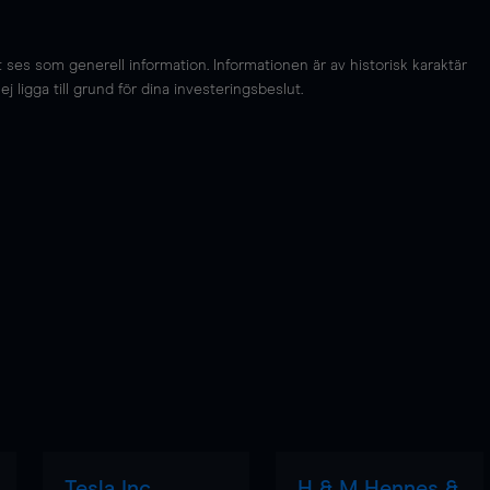
es som generell information. Informationen är av historisk karaktär
 ligga till grund för dina investeringsbeslut.
Tesla Inc
H & M Hennes &