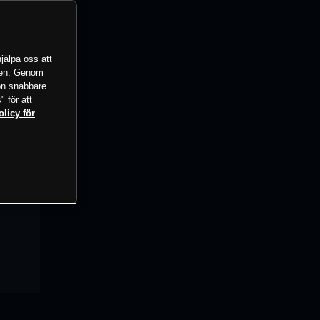
jälpa oss att
tsen. Genom
ion snabbare
" för att
olicy för