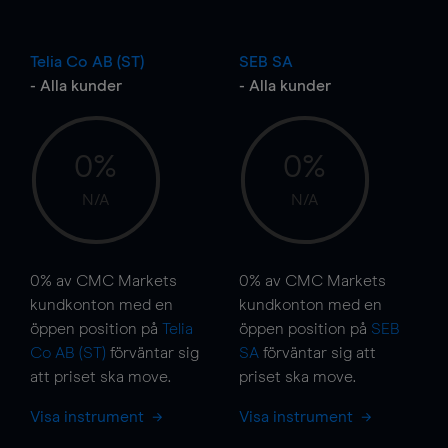
Telia Co AB (ST)
SEB SA
- Alla kunder
- Alla kunder
0%
0%
N/A
N/A
0%
av CMC Markets
0%
av CMC Markets
kundkonton med en
kundkonton med en
öppen position på
Telia
öppen position på
SEB
Co AB (ST)
förväntar sig
SA
förväntar sig att
att priset ska
move
.
priset ska
move
.
Visa instrument
Visa instrument