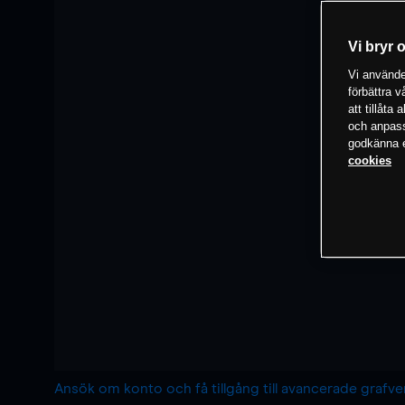
Vi bryr 
Vi använder
förbättra 
att tillåta
och anpassa
godkänna el
cookies
Ansök om konto och få tillgång till avancerade grafv