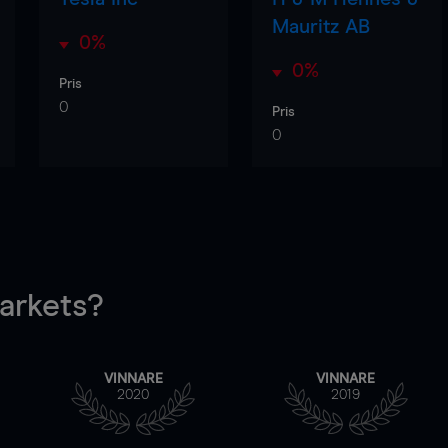
Mauritz AB
0%
0%
Pris
0
Pris
0
rkets?
VINNARE
VINNARE
2020
2019