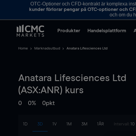
OTC-Optioner och CFD-kontrakt är komplexa instr
kunder förlorar pengar på OTC-optioner och CF
och om du ha
Produkter
Handelsplattform
Home
Marknadsutbud
Anatara Lifesciences Ltd
Anatara Lifesciences Ltd
(ASX:ANR) kurs
0
0%
0pkt
1D
3D
1V
1M
3M
1ÅR
Intervall:
10