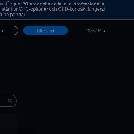
hävstången.
70 procent av alla icke-professionella
förstår hur OTC-optioner och CFD-kontrakt fungerar
 dina pengar.
 in
Bli kund
CMC Pro