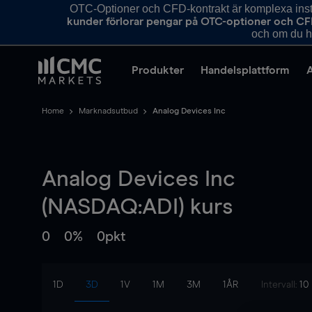
OTC-Optioner och CFD-kontrakt är komplexa instr
kunder förlorar pengar på OTC-optioner och CF
och om du ha
Produkter
Handelsplattform
Home
Marknadsutbud
Analog Devices Inc
Analog Devices Inc
(NASDAQ:ADI) kurs
0
0%
0pkt
1D
3D
1V
1M
3M
1ÅR
Intervall:
10