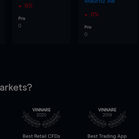
Mauritz AB
0%
0%
Pris
0
Pris
0
rkets?
VINNARE
VINNARE
2020
2019
Best Retail CFDs
Best Trading App