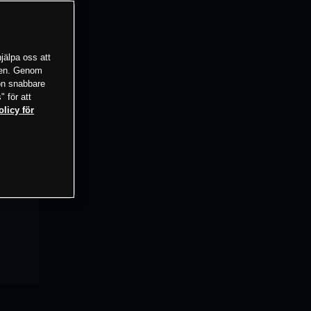
jälpa oss att
tsen. Genom
ion snabbare
" för att
olicy för