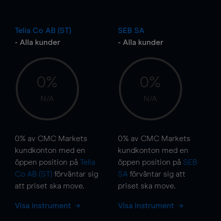
Telia Co AB (ST)
SEB SA
- Alla kunder
- Alla kunder
0%
0%
N/A
N/A
0%
av CMC Markets
0%
av CMC Markets
kundkonton med en
kundkonton med en
öppen position på
Telia
öppen position på
SEB
Co AB (ST)
förväntar sig
SA
förväntar sig att
att priset ska
move
.
priset ska
move
.
Visa instrument
Visa instrument