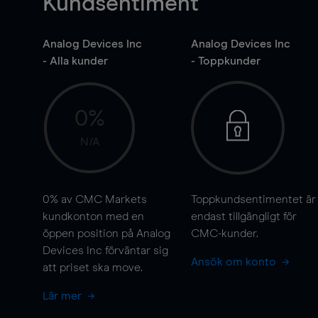
Kundsentiment
Analog Devices Inc
Analog Devices Inc
- Alla kunder
- Toppkunder
0%
N/A
0%
av CMC Markets
Toppkundsentimentet är
kundkonton med en
endast tillgängligt för
öppen position på Analog
CMC-kunder.
Devices Inc förväntar sig
Ansök om konto
att priset ska
move
.
Lär mer