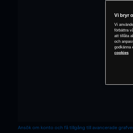
Vi bryr 
Vi använder
förbättra 
att tillåta
och anpassa
godkänna el
cookies
Ansök om konto och få tillgång till avancerade grafv