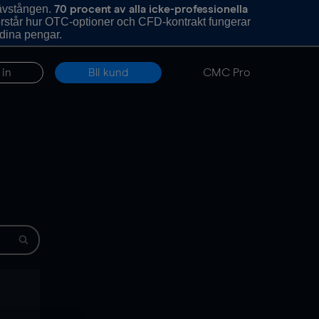
hävstången.
70 procent av alla icke-professionella
förstår hur OTC-optioner och CFD-kontrakt fungerar
 dina pengar.
 in
Bli kund
CMC Pro