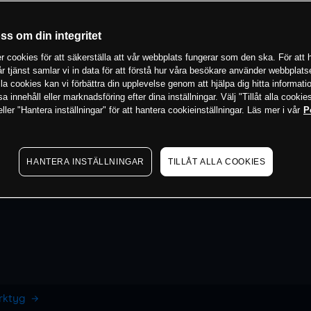
oss om din integritet
 cookies för att säkerställa att vår webbplats fungerar som den ska. För att h
vår tjänst samlar vi in data för att förstå hur våra besökare använder webbpla
 alla cookies kan vi förbättra din upplevelse genom att hjälpa dig hitta informat
 innehåll eller marknadsföring efter dina inställningar. Välj "Tillåt alla cookies
ler "Hantera inställningar" för att hantera cookieinställningar. Läs mer i vår
P
HANTERA INSTÄLLNINGAR
TILLÅT ALLA COOKIES
erktyg