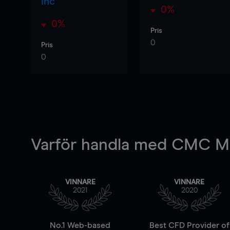
Inc
0%
0%
Pris
0
Pris
0
Varför handla
med CMC Ma
VINNARE
VINNARE
2021
2020
No.1 Web-based
Best CFD Provider of