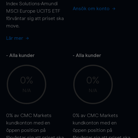
Index Solutions-Amundi
Ansök om konto
MSCI Europe UCITS ETF
förväntar sig att priset ska
move
.
Lär mer
- Alla kunder
- Alla kunder
0%
0%
N/A
N/A
0%
av CMC Markets
0%
av CMC Markets
kundkonton med en
kundkonton med en
öppen position på
öppen position på
förväntar sig att priset ska
förväntar sig att priset ska