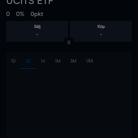
UCITS ETF
0
0%
0pkt
Sälj
Köp
-
-
0
1D
3D
1V
1M
3M
1ÅR