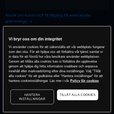
Ansök om konto och få tillgång till avancerade
grafverktyg
1 timme
Dag
Vi bryr oss om din integritet
-
-
Vi använder cookies för att säkerställa att vår webbplats fungerar
som den ska. För att hjälpa oss att förbättra vår tjänst samlar vi
7 dagar
30 dagar
in data för att förstå hur våra besökare använder webbplatsen.
-
-
Genom att tillåta alla cookies kan vi förbättra din upplevelse
genom att hjälpa dig hitta information snabbare och anpassa
innehåll eller marknadsföring efter dina inställningar. Välj "Tillåt
alla cookies" för att godkänna eller "Hantera inställningar" för att
hantera cookieinställningar. Läs mer i vår
Policy för cookies
0
% av kunderna har en
position i detta
instrument
HANTERA
TILLÅT ALLA COOKIES
INSTÄLLNINGAR
Börja handla