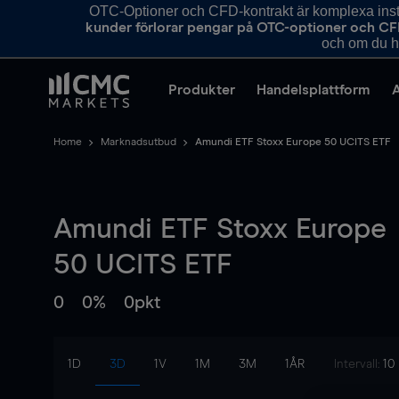
OTC-Optioner och CFD-kontrakt är komplexa instr
kunder förlorar pengar på OTC-optioner och CF
och om du ha
Produkter
Handelsplattform
Home
Marknadsutbud
Amundi ETF Stoxx Europe 50 UCITS ETF
Amundi ETF Stoxx Europe
50 UCITS ETF
0
0%
0pkt
1D
3D
1V
1M
3M
1ÅR
Intervall:
10