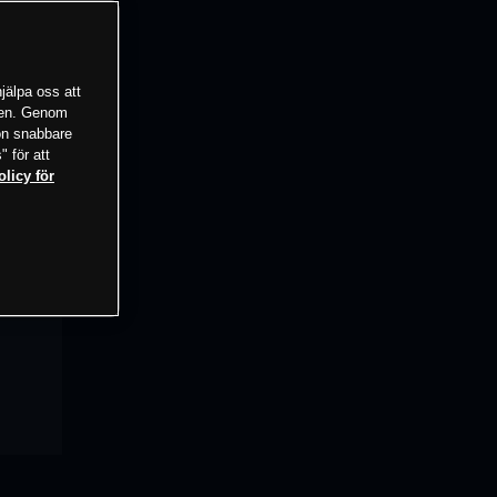
jälpa oss att
tsen. Genom
ion snabbare
" för att
olicy för