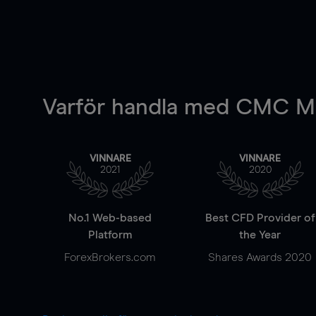
Varför handla
med CMC Ma
VINNARE
VINNARE
2021
2020
No.1 Web-based
Best CFD Provider of
Platform
the Year
ForexBrokers.com
Shares Awards 2020