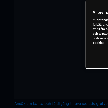
Vi bryr 
Vi använder
förbättra 
att tillåta
och anpassa
godkänna el
cookies
Ansök om konto och få tillgång till avancerade grafv