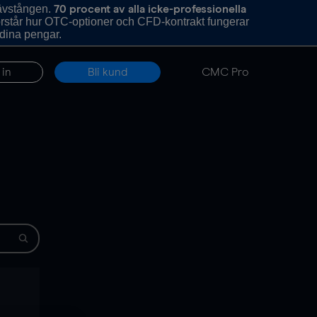
hävstången.
70 procent av alla icke-professionella
förstår hur OTC-optioner och CFD-kontrakt fungerar
 dina pengar.
 in
Bli kund
CMC Pro