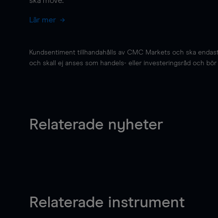
ska
move
.
Lär mer
Kundsentiment tillhandahålls av CMC Markets och ska endast s
och skall ej anses som handels- eller investeringsråd och bör ej
Relaterade nyheter
Relaterade instrument