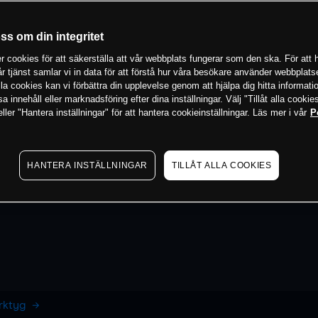
oss om din integritet
 cookies för att säkerställa att vår webbplats fungerar som den ska. För att h
vår tjänst samlar vi in data för att förstå hur våra besökare använder webbpla
 alla cookies kan vi förbättra din upplevelse genom att hjälpa dig hitta informat
 innehåll eller marknadsföring efter dina inställningar. Välj "Tillåt alla cookies
ler "Hantera inställningar" för att hantera cookieinställningar. Läs mer i vår
P
HANTERA INSTÄLLNINGAR
TILLÅT ALLA COOKIES
erktyg