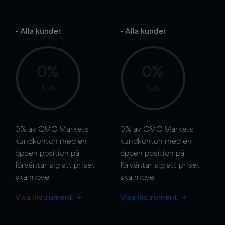
- Alla kunder
- Alla kunder
0%
0%
N/A
N/A
0%
av CMC Markets
0%
av CMC Markets
kundkonton med en
kundkonton med en
öppen position på
öppen position på
förväntar sig att priset
förväntar sig att priset
ska
move
.
ska
move
.
Visa instrument
Visa instrument