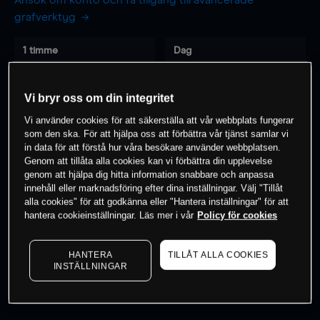
Ansök om konto och få tillgång till avancerade
grafverktyg
1 timme
Dag
-
-
Vi bryr oss om din integritet
7 dagar
30 dagar
Vi använder cookies för att säkerställa att vår webbplats fungerar
-
-
som den ska. För att hjälpa oss att förbättra vår tjänst samlar vi
in data för att förstå hur våra besökare använder webbplatsen.
Genom att tillåta alla cookies kan vi förbättra din upplevelse
genom att hjälpa dig hitta information snabbare och anpassa
innehåll eller marknadsföring efter dina inställningar. Välj "Tillåt
0
% av kunderna har en
position i detta
alla cookies" för att godkänna eller "Hantera inställningar" för att
instrument
hantera cookieinställningar. Läs mer i vår
Policy för cookies
HANTERA
TILLÅT ALLA COOKIES
Börja handla
INSTÄLLNINGAR