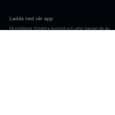
Ladda ned vår app
Få möjlighet till bättre kontroll och utför handel när du
är på språng.