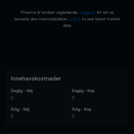
Priserna är endast vägledande.
Logga in
för att se
senaste den marknadsdatan.
Log in
to see latest market
data
Innehavskostnader
Daglig - Sälj
Daglig - Köp
0
0
Årlig - Sälj
Årlig - Köp
0
0