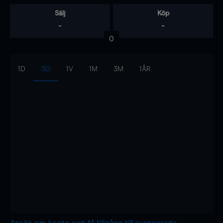
Sälj
Köp
-
-
0
1D
3D
1V
1M
3M
1ÅR