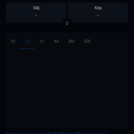
Sälj
Köp
-
-
0
1D
3D
1V
1M
3M
1ÅR