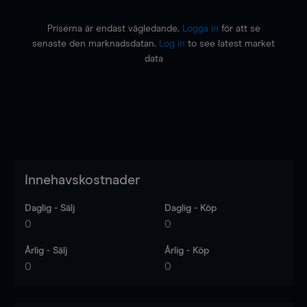
Priserna är endast vägledande.
Logga in
för att se
senaste den marknadsdatan.
Log in
to see latest market
data
Innehavskostnader
Daglig - Sälj
Daglig - Köp
0
0
Årlig - Sälj
Årlig - Köp
0
0