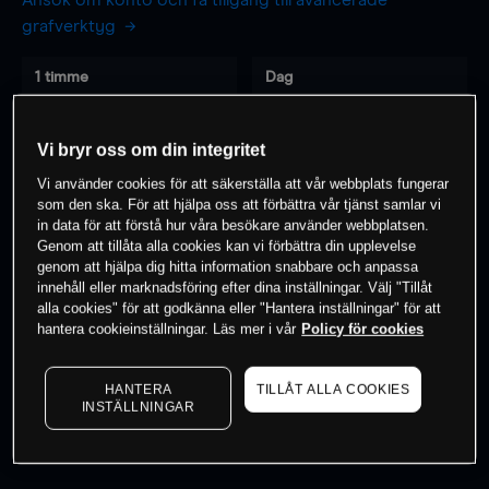
Ansök om konto och få tillgång till avancerade
grafverktyg
1 timme
Dag
-
-
Vi bryr oss om din integritet
7 dagar
30 dagar
Vi använder cookies för att säkerställa att vår webbplats fungerar
-
-
som den ska. För att hjälpa oss att förbättra vår tjänst samlar vi
in data för att förstå hur våra besökare använder webbplatsen.
Genom att tillåta alla cookies kan vi förbättra din upplevelse
genom att hjälpa dig hitta information snabbare och anpassa
innehåll eller marknadsföring efter dina inställningar. Välj "Tillåt
0
% av kunderna har en
position i detta
alla cookies" för att godkänna eller "Hantera inställningar" för att
instrument
hantera cookieinställningar. Läs mer i vår
Policy för cookies
HANTERA
TILLÅT ALLA COOKIES
Börja handla
INSTÄLLNINGAR