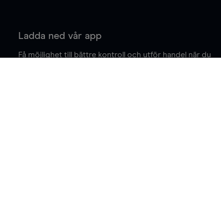
Ladda ned vår app
Få möjlighet till bättre kontroll och utför handel när du
är på språng.