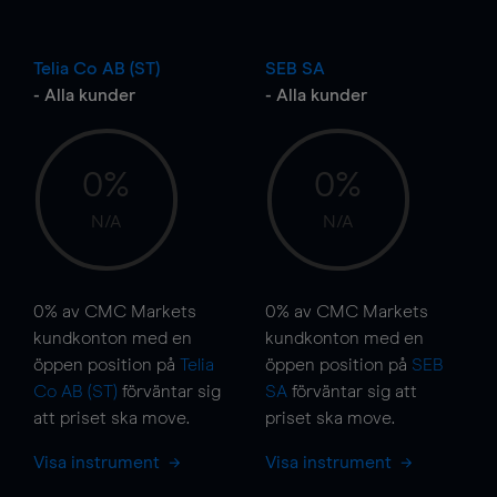
Telia Co AB (ST)
SEB SA
- Alla kunder
- Alla kunder
0%
0%
N/A
N/A
0%
av CMC Markets
0%
av CMC Markets
kundkonton med en
kundkonton med en
öppen position på
Telia
öppen position på
SEB
Co AB (ST)
förväntar sig
SA
förväntar sig att
att priset ska
move
.
priset ska
move
.
Visa instrument
Visa instrument