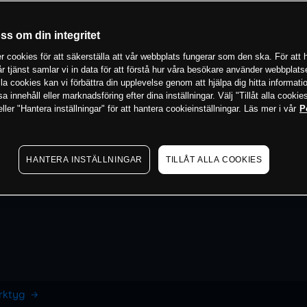
oss om din integritet
 cookies för att säkerställa att vår webbplats fungerar som den ska. För att h
vår tjänst samlar vi in data för att förstå hur våra besökare använder webbpla
 alla cookies kan vi förbättra din upplevelse genom att hjälpa dig hitta informat
 innehåll eller marknadsföring efter dina inställningar. Välj "Tillåt alla cookies
ler "Hantera inställningar" för att hantera cookieinställningar. Läs mer i vår
P
HANTERA INSTÄLLNINGAR
TILLÅT ALLA COOKIES
erktyg