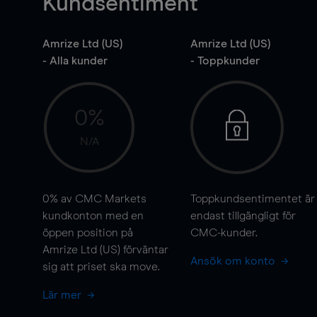
Kundsentiment
Amrize Ltd (US)
Amrize Ltd (US)
- Alla kunder
- Toppkunder
0%
N/A
0%
av CMC Markets
Toppkundsentimentet är
kundkonton med en
endast tillgängligt för
öppen position på
CMC-kunder.
Amrize Ltd (US) förväntar
Ansök om konto
sig att priset ska
move
.
Lär mer