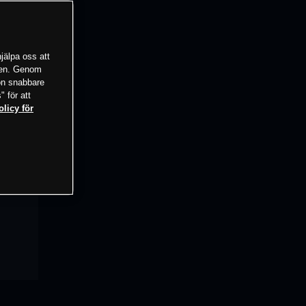
jälpa oss att
tsen. Genom
ion snabbare
" för att
olicy för