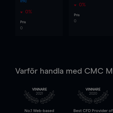
Inc
0%
0%
Pris
0
Pris
0
Varför handla
med CMC Ma
VINNARE
VINNARE
2021
2020
No.1 Web-based
Best CFD Provider of