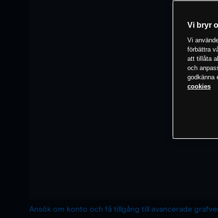
Vi bryr 
Vi använder
förbättra 
att tillåta
och anpassa
godkänna el
cookies
Ansök om konto och få tillgång till avancerade grafv