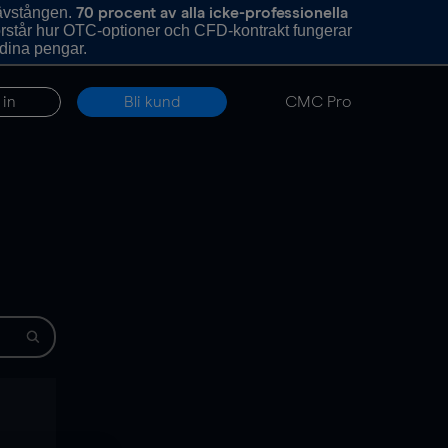
hävstången.
70 procent av alla icke-professionella
förstår hur OTC-optioner och CFD-kontrakt fungerar
 dina pengar.
 in
Bli kund
CMC Pro