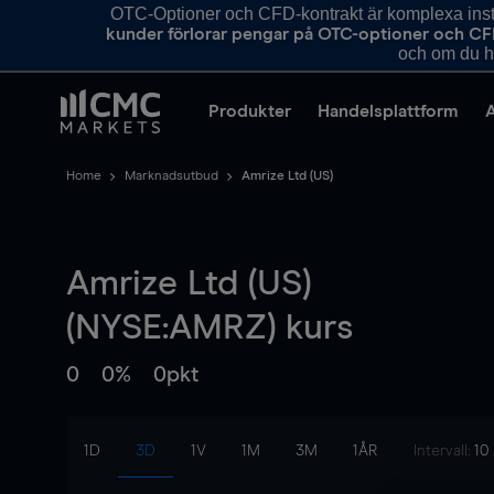
OTC-Optioner och CFD-kontrakt är komplexa instr
kunder förlorar pengar på OTC-optioner och CF
och om du ha
Produkter
Handelsplattform
Home
Marknadsutbud
Amrize Ltd (US)
Amrize Ltd (US)
(NYSE:AMRZ) kurs
0
0%
0pkt
1D
3D
1V
1M
3M
1ÅR
Intervall:
10