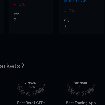
Mauritz AB
0%
0%
Pris
0
Pris
0
rkets?
VINNARE
VINNARE
2020
2019
Best Retail CFDs
Best Trading App