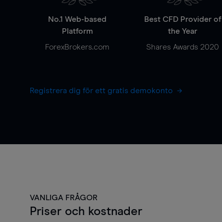
No.1 Web-based
Best CFD Provider of
Platform
the Year
ForexBrokers.com
Shares Awards 2020
Registrera dig för ett gratis demokonto
VANLIGA FRÅGOR
Priser och kostnader