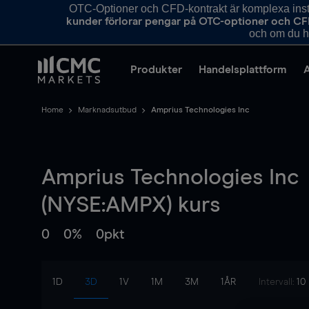
OTC-Optioner och CFD-kontrakt är komplexa instr
kunder förlorar pengar på OTC-optioner och CF
och om du ha
Produkter
Handelsplattform
Home
Marknadsutbud
Amprius Technologies Inc
Amprius Technologies Inc
(NYSE:AMPX) kurs
0
0%
0pkt
1D
3D
1V
1M
3M
1ÅR
Intervall:
10