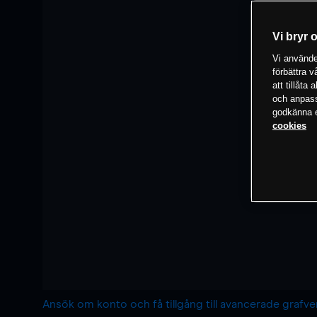
Vi bryr 
Vi använder
förbättra 
att tillåta
och anpassa
godkänna el
cookies
Ansök om konto och få tillgång till avancerade grafv