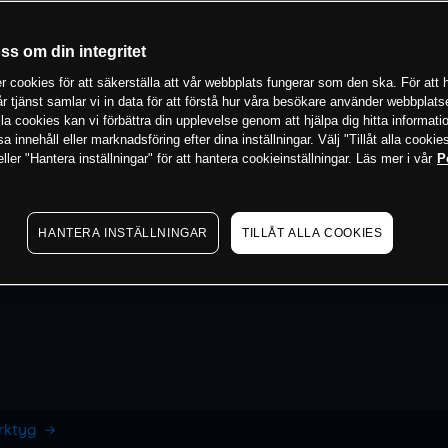
oss om din integritet
 cookies för att säkerställa att vår webbplats fungerar som den ska. För att h
vår tjänst samlar vi in data för att förstå hur våra besökare använder webbpla
 alla cookies kan vi förbättra din upplevelse genom att hjälpa dig hitta informat
 innehåll eller marknadsföring efter dina inställningar. Välj "Tillåt alla cookies
ler "Hantera inställningar" för att hantera cookieinställningar. Läs mer i vår
P
HANTERA INSTÄLLNINGAR
TILLÅT ALLA COOKIES
erktyg