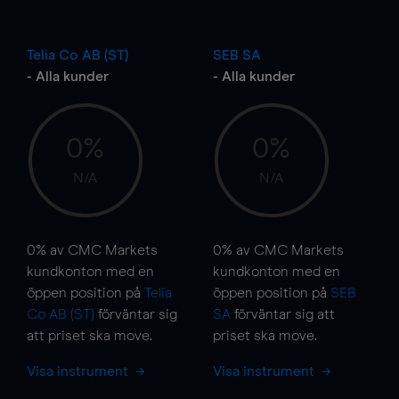
Telia Co AB (ST)
SEB SA
- Alla kunder
- Alla kunder
0%
0%
N/A
N/A
0%
av CMC Markets
0%
av CMC Markets
kundkonton med en
kundkonton med en
öppen position på
Telia
öppen position på
SEB
Co AB (ST)
förväntar sig
SA
förväntar sig att
att priset ska
move
.
priset ska
move
.
Visa instrument
Visa instrument