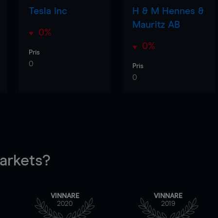
Tesla Inc
H & M Hennes &
Mauritz AB
0%
0%
Pris
0
Pris
0
rkets?
VINNARE
VINNARE
2020
2019