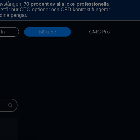
hävstången.
70 procent av alla icke-professionella
förstår hur OTC-optioner och CFD-kontrakt fungerar
 dina pengar.
 in
Bli kund
CMC Pro