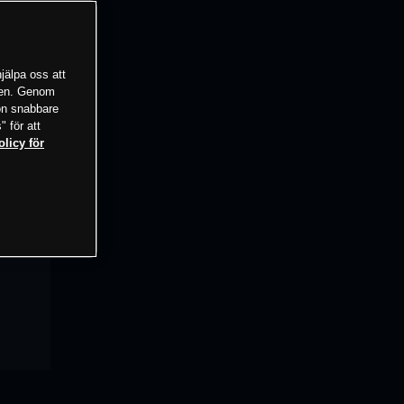
jälpa oss att
tsen. Genom
ion snabbare
" för att
olicy för