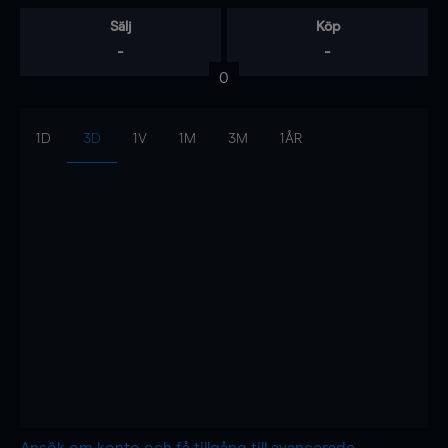
Sälj
Köp
-
-
0
1D
3D
1V
1M
3M
1ÅR