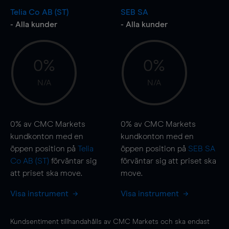
Telia Co AB (ST)
SEB SA
- Alla kunder
- Alla kunder
0%
0%
N/A
N/A
0%
av CMC Markets
0%
av CMC Markets
kundkonton med en
kundkonton med en
öppen position på
Telia
öppen position på
SEB SA
Co AB (ST)
förväntar sig
förväntar sig att priset ska
att priset ska
move
.
move
.
Visa instrument
Visa instrument
Kundsentiment tillhandahålls av CMC Markets och ska endast