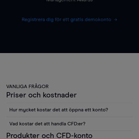
Registrera dig för ett gratis demokonto
VANLIGA FRÅGOR
Priser och kostnader
Hur mycket kostar det att öppna ett konto?
Det finns ingen kostnad för att öppna ett
Vad kostar det att handla CFD:er?
livekonto. Du kan också visa våra priser och
Det är en rad kostnader att tänka på när man
Produkter och CFD-konto
använda sådana verktyg som diagram, Reuters