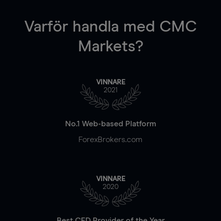
Varför handla
med CMC
Markets?
VINNARE
2021
No.1 Web-based Platform
ForexBrokers.com
VINNARE
2020
Best CFD Provider of the Year