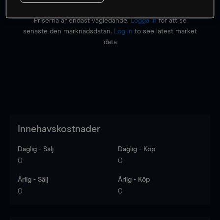
Priserna är endast vägledande.
Logga in
för att se
senaste den marknadsdatan.
Log in
to see latest market
data
Innehavskostnader
Daglig - Sälj
Daglig - Köp
0
0
Årlig - Sälj
Årlig - Köp
0
0