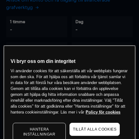
Ansök om konto och få tillgång till avancerade
grafverktyg
1 timme
Dag
-
-
7 dagar
30 dagar
-
-
Vi bryr oss om din integritet
Vi använder cookies för att säkerställa att vår webbplats fungerar
som den ska. För att hjälpa oss att förbättra vår tjänst samlar vi
0
% av kunderna har en
position i detta
in data för att förstå hur våra besökare använder webbplatsen.
Genom att tillåta alla cookies kan vi förbättra din upplevelse
instrument
genom att hjälpa dig hitta information snabbare och anpassa
innehåll eller marknadsföring efter dina inställningar. Välj "Tillåt
alla cookies" för att godkänna eller "Hantera inställningar" för att
Börja handla
hantera cookieinställningar. Läs mer i vår
Policy för cookies
HANTERA
TILLÅT ALLA COOKIES
INSTÄLLNINGAR