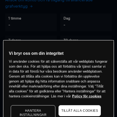
Ansök om konto och få tillgång till avancerade
grafverktyg
1 timme
Dag
-
-
7 dagar
30 dagar
-
-
Vi bryr oss om din integritet
Vi använder cookies för att säkerställa att vår webbplats fungerar
som den ska. För att hjälpa oss att förbättra vår tjänst samlar vi
0
% av kunderna har en
position i detta
in data för att förstå hur våra besökare använder webbplatsen.
instrument
Genom att tillåta alla cookies kan vi förbättra din upplevelse
genom att hjälpa dig hitta information snabbare och anpassa
innehåll eller marknadsföring efter dina inställningar. Välj "Tillåt
alla cookies" för att godkänna eller "Hantera inställningar" för att
Börja handla
hantera cookieinställningar. Läs mer i vår
Policy för cookies
HANTERA
TILLÅT ALLA COOKIES
INSTÄLLNINGAR