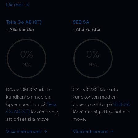
Lär mer
Telia Co AB (ST)
SEB SA
- Alla kunder
- Alla kunder
0%
0%
N/A
N/A
0%
av CMC Markets
0%
av CMC Markets
kundkonton med en
kundkonton med en
öppen position på
Telia
öppen position på
SEB SA
Co AB (ST)
förväntar sig
förväntar sig att priset ska
att priset ska
move
.
move
.
Visa instrument
Visa instrument