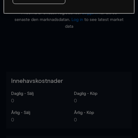
Priserna är endast vägledande.
Logga in
för att se
senaste den marknadsdatan.
Log in
to see latest market
data
Innehavskostnader
Daglig - Sälj
Daglig - Köp
0
0
Årlig - Sälj
Årlig - Köp
0
0