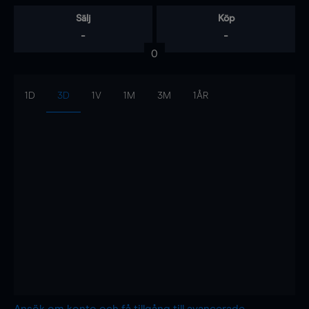
Sälj
Köp
-
-
0
1D
3D
1V
1M
3M
1ÅR