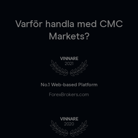
Varför handla
med CMC
Markets?
VINNARE
2021
No.1 Web-based Platform
ForexBrokers.com
VINNARE
2020