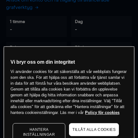
Ansök om konto och få tillgång till avancerade
grafverktyg
1 timme
Dag
-
-
7 dagar
30 dagar
-
-
Vi bryr oss om din integritet
Vi använder cookies för att säkerställa att vår webbplats fungerar
som den ska. För att hjälpa oss att förbättra vår tjänst samlar vi
0
% av kunderna har en
position i detta
in data för att förstå hur våra besökare använder webbplatsen.
Genom att tillåta alla cookies kan vi förbättra din upplevelse
instrument
genom att hjälpa dig hitta information snabbare och anpassa
innehåll eller marknadsföring efter dina inställningar. Välj "Tillåt
alla cookies" för att godkänna eller "Hantera inställningar" för att
Börja handla
hantera cookieinställningar. Läs mer i vår
Policy för cookies
HANTERA
TILLÅT ALLA COOKIES
INSTÄLLNINGAR