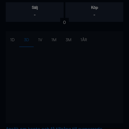
Sälj
Köp
-
-
0
1D
3D
1V
1M
3M
1ÅR