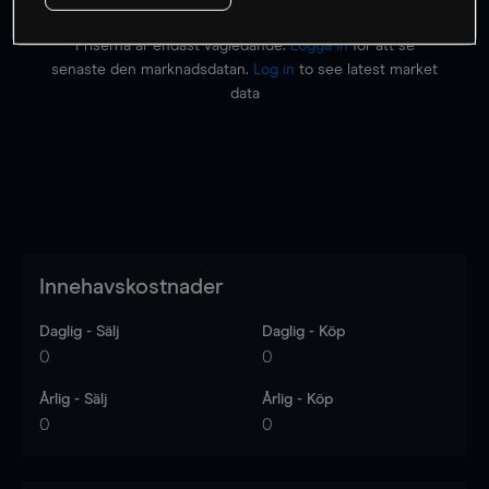
Priserna är endast vägledande.
Logga in
för att se
senaste den marknadsdatan.
Log in
to see latest market
data
Innehavskostnader
Daglig - Sälj
Daglig - Köp
0
0
Årlig - Sälj
Årlig - Köp
0
0