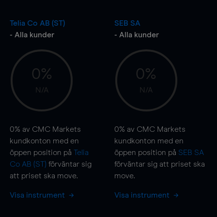
Telia Co AB (ST)
SEB SA
- Alla kunder
- Alla kunder
0%
0%
N/A
N/A
0%
av CMC Markets
0%
av CMC Markets
kundkonton med en
kundkonton med en
öppen position på
Telia
öppen position på
SEB SA
Co AB (ST)
förväntar sig
förväntar sig att priset ska
att priset ska
move
.
move
.
Visa instrument
Visa instrument