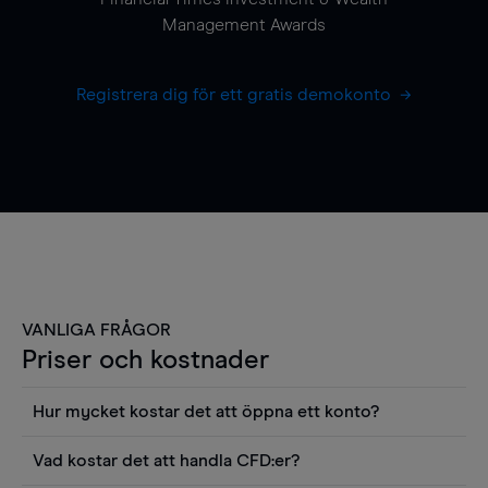
Management Awards
Registrera dig för ett gratis demokonto
VANLIGA FRÅGOR
Priser och kostnader
Hur mycket kostar det att öppna ett konto?
Det finns ingen kostnad för att öppna ett
Vad kostar det att handla CFD:er?
livekonto. Du kan också visa våra priser och