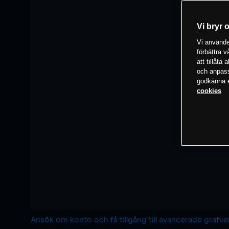
Vi bryr 
Vi använder
förbättra 
att tillåta
och anpassa
godkänna el
cookies
Ansök om konto och få tillgång till avancerade grafv