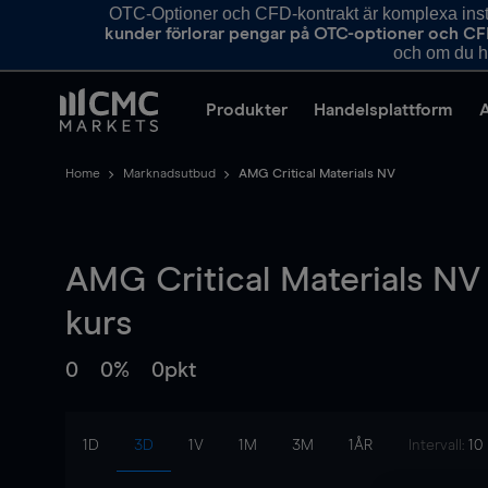
OTC-Optioner och CFD-kontrakt är komplexa instr
kunder förlorar pengar på OTC-optioner och CF
och om du ha
Produkter
Handelsplattform
Home
Marknadsutbud
AMG Critical Materials NV
AMG Critical Materials NV
kurs
0
0%
0pkt
1D
3D
1V
1M
3M
1ÅR
Intervall:
10