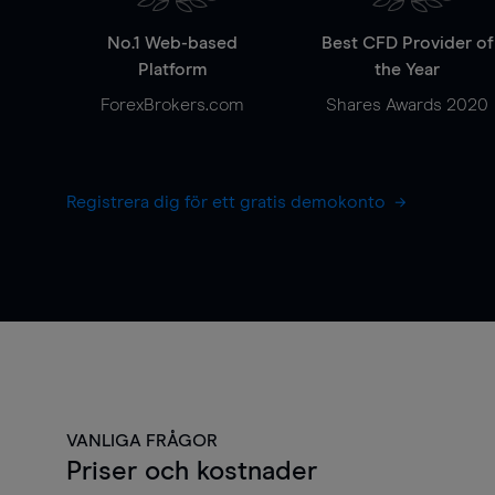
No.1 Web-based
Best CFD Provider of
Platform
the Year
ForexBrokers.com
Shares Awards 2020
Registrera dig för ett gratis demokonto
VANLIGA FRÅGOR
Priser och kostnader