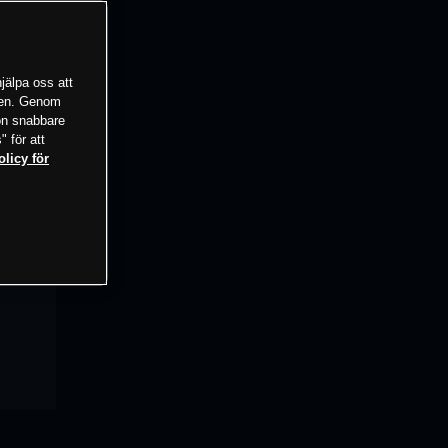
jälpa oss att
tsen. Genom
ion snabbare
" för att
olicy för