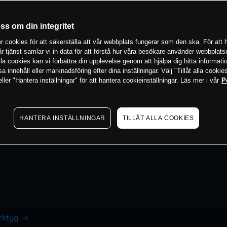
oss om din integritet
 cookies för att säkerställa att vår webbplats fungerar som den ska. För att h
vår tjänst samlar vi in data för att förstå hur våra besökare använder webbpla
 alla cookies kan vi förbättra din upplevelse genom att hjälpa dig hitta informat
 innehåll eller marknadsföring efter dina inställningar. Välj "Tillåt alla cookies
ler "Hantera inställningar" för att hantera cookieinställningar. Läs mer i vår
P
HANTERA INSTÄLLNINGAR
TILLÅT ALLA COOKIES
erktyg