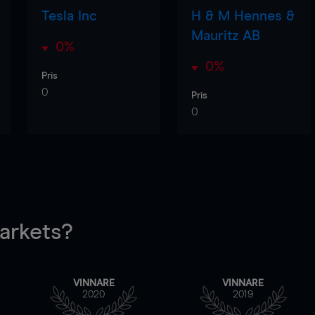
Tesla Inc
H & M Hennes &
Mauritz AB
0%
0%
Pris
0
Pris
0
rkets?
VINNARE
VINNARE
2020
2019