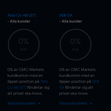
Telia Co AB (ST)
SEB SA
- Alla kunder
- Alla kunder
0%
0%
N/A
N/A
0%
av CMC Markets
0%
av CMC Markets
kundkonton med en
kundkonton med en
öppen position på
Telia
öppen position på
SEB
Co AB (ST)
förväntar sig
SA
förväntar sig att
att priset ska
move
.
priset ska
move
.
Visa instrument
Visa instrument