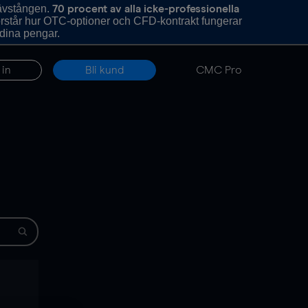
hävstången.
70 procent av alla icke-professionella
förstår hur OTC-optioner och CFD-kontrakt fungerar
 dina pengar.
 in
Bli kund
CMC Pro