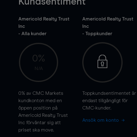
Kundsentiment
Americold Realty Trust
Americold Realty Trust
Inc
Inc
- Alla kunder
- Toppkunder
0%
N/A
0%
av CMC Markets
Toppkundsentimentet är
kundkonton med en
endast tillgängligt för
öppen position på
CMC-kunder.
Americold Realty Trust
Ansök om konto
Inc förväntar sig att
priset ska
move
.