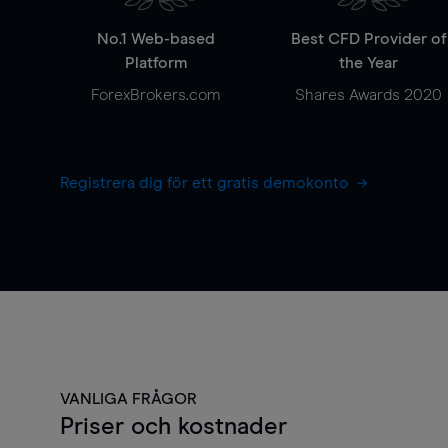
No.1 Web-based
Best CFD Provider of
Platform
the Year
ForexBrokers.com
Shares Awards 2020
Registrera dig för ett gratis demokonto
VANLIGA FRÅGOR
Priser och kostnader