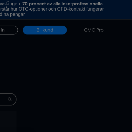
hävstången.
70 procent av alla icke-professionella
förstår hur OTC-optioner och CFD-kontrakt fungerar
 dina pengar.
 in
Bli kund
CMC Pro