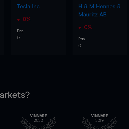
Tesla Inc
H & M Hennes &
Mauritz AB
0%
0%
Pris
0
Pris
0
rkets?
VINNARE
VINNARE
2020
2019