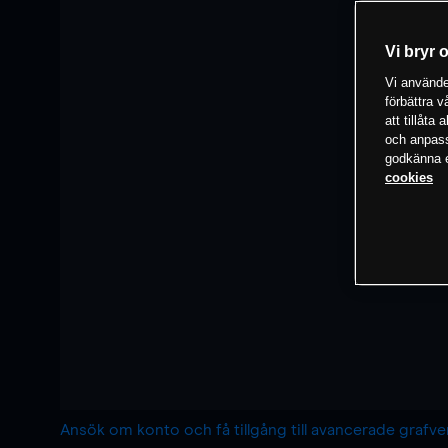
Vi bryr 
Vi använder
förbättra 
att tillåta
och anpassa
godkänna el
cookies
Ansök om konto och få tillgång till avancerade grafv