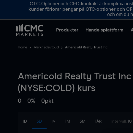
OTC-Optioner och CFD-kontrakt är komplexa instr
kunder förlorar pengar på OTC-optioner och CF
och om du ha
Produkter
Handelsplattform
Home
Marknadsutbud
Americold Realty Trust Inc
Americold Realty Trust Inc
(NYSE:COLD) kurs
0
0%
0pkt
1D
3D
1V
1M
3M
1ÅR
Intervall:
10