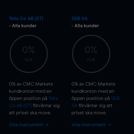
Telia Co AB (ST)
SEB SA
- Alla kunder
- Alla kunder
0%
0%
N/A
N/A
0%
av CMC Markets
0%
av CMC Markets
kundkonton med en
kundkonton med en
öppen position på
Telia
öppen position på
SEB
Co AB (ST)
förväntar sig
SA
förväntar sig att
att priset ska
move
.
priset ska
move
.
Visa instrument
Visa instrument