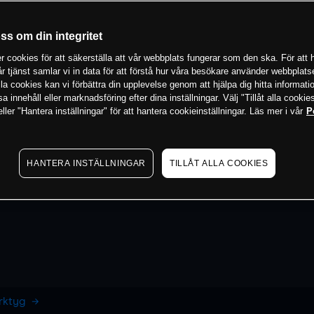
oss om din integritet
 cookies för att säkerställa att vår webbplats fungerar som den ska. För att h
vår tjänst samlar vi in data för att förstå hur våra besökare använder webbpla
 alla cookies kan vi förbättra din upplevelse genom att hjälpa dig hitta informat
 innehåll eller marknadsföring efter dina inställningar. Välj "Tillåt alla cookies
ler "Hantera inställningar" för att hantera cookieinställningar. Läs mer i vår
P
HANTERA INSTÄLLNINGAR
TILLÅT ALLA COOKIES
erktyg