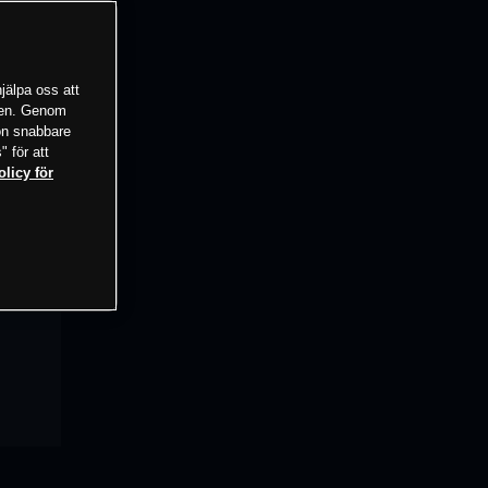
jälpa oss att
tsen. Genom
ion snabbare
" för att
olicy för